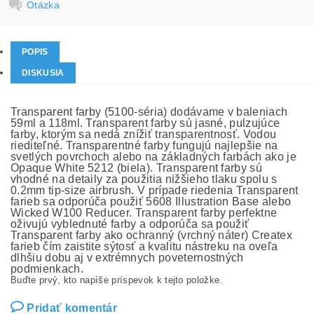
Otázka
POPIS
DISKUSIA
Transparent farby (5100-séria) dodávame v baleniach
59ml a 118ml. Transparent farby sú jasné, pulzujúce
farby, ktorým sa nedá znížiť transparentnosť. Vodou
riediteľné. Transparentné farby fungujú najlepšie na
svetlých povrchoch alebo na základných farbách ako je
Opaque White 5212 (biela). Transparent farby sú
vhodné na detaily za použitia nižšieho tlaku spolu s
0.2mm tip-size airbrush. V prípade riedenia Transparent
farieb sa odporúča použiť 5608 Illustration Base alebo
Wicked W100 Reducer. Transparent farby perfektne
oživujú vyblednuté farby a odporúča sa použiť
Transparent farby ako ochranný (vrchný náter) Createx
farieb čím zaistite sýtosť a kvalitu nástreku na oveľa
dlhšiu dobu aj v extrémnych poveternostných
podmienkach.
Buďte prvý, kto napíše príspevok k tejto položke.
Pridať komentár