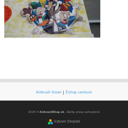
Airbrush forum
|
Eshop centrum
2026 ©
AirbrushShop.sk
, všetky práva vyhradené
Vytvoril Shoptet