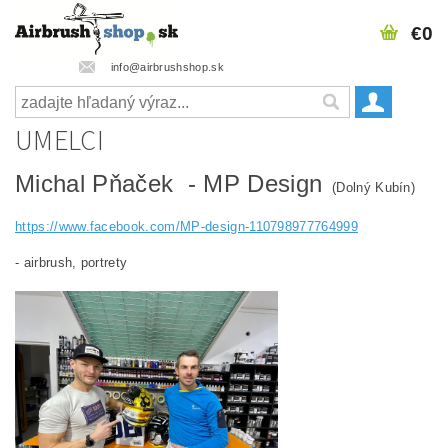
€0
info@airbrushshop.sk
UMELCI
Michal Pňaček - MP Design
(Dolný Kubín)
https://www.facebook.com/MP-design-110798977764999
- airbrush, portrety