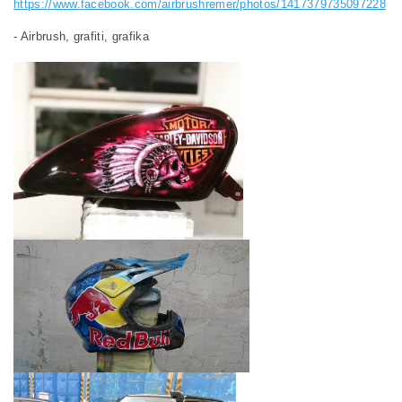
https://www.facebook.com/airbrushremer/photos/1417379735097228
- Airbrush, grafiti, grafika