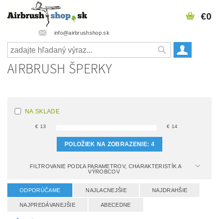
€0
info@airbrushshop.sk
AIRBRUSH ŠPERKY
NA SKLADE
€
13
€
14
POLOŽIEK NA ZOBRAZENIE:
4
FILTROVANIE PODĽA PARAMETROV, CHARAKTERISTÍK A
VÝROBCOV
ODPORÚČAME
NAJLACNEJŠIE
NAJDRAHŠIE
NAJPREDÁVANEJŠIE
ABECEDNE