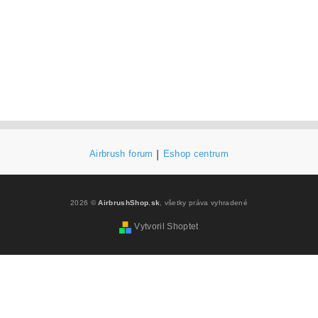
Airbrush forum
|
Eshop centrum
2026 ©
AirbrushShop.sk
, všetky práva vyhradené
Vytvoril Shoptet