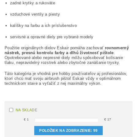
zadné krytky a rukoväte
vzduchové ventily a piesty
kalíšky na farbu a ich príslušenstvo
servisné a opravné diely pre vybrané modely
Použitie originálnych dielov Eskair pomáha zachovať
rovnomerný
nástrek, presnú kontrolu farby a dlhú životnosť pištole
.
Opotrebované alebo nepresné diely môžu spôsobovať kolísanie
tlaku, nepravidelný rozstrek alebo zbytočné zanášanie trysky.
Táto kategória je vhodná pre hobby používateľov aj profesionálov,
ktorí chcú mať svoju airbrush pištoľ Eskair vždy v optimálnom
technickom stave a vyťažiť z nej maximálny výkon.
NA SKLADE
€
1
€
17
POLOŽIEK NA ZOBRAZENIE:
99