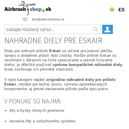
€0
info@airbrushshop.sk
NAHRADNE DIELY PRE ESKAIR
Diely pre airbrush pištole
Eskair
sú určené pre presnú údržbu,
opravy a doladenie pištolí tejto značky. Keďže pištole Eskair sú
navrhnuté s dôrazom na čisté spracovanie a presné lícovanie
dielov, je dôležité používať
správne kompatibilné náhradné diely
,
ktoré zachovajú ich pôvodné vlastnosti.
V tejto kategórii nájdeš
originálne náhradné diely pre pištole
Eskair
, vhodné pre bežný servis, výmenu opotrebovaných
komponentov aj jemné nastavenie pištole podľa typu práce.
V PONUKE SÚ NAJMÄ:
ihly a trysky rôznych priemerov
tesnenia ihly a vzduchového systému