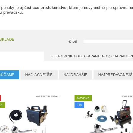
 ponuky je aj
čistiace príslušenstvo
, ktoré je nevyhnutné pre správnu fun
kú prevádzku.
 SKLADE
€
59
FILTROVANIE PODĽA PARAMETROV, CHARAKTER
RÚČAME
NAJLACNEJŠIE
NAJDRAHŠIE
NAJPREDÁVANEJŠ
Kód:
ESKAIR-SADA-1
Kód:
ESK
Novinka
ka
Tip