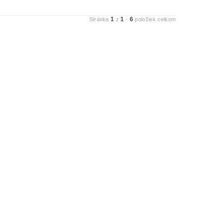
1
1
6
Stránka
z
-
položiek celkom