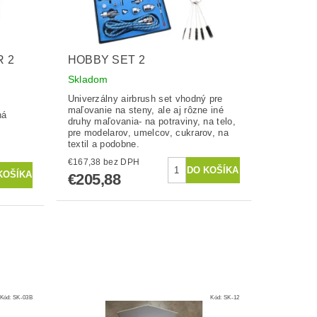
R 2
HOBBY SET 2
Skladom
Univerzálny airbrush set vhodný pre
maľovanie na steny, ale aj rôzne iné
ná
druhy maľovania- na potraviny, na telo,
pre modelarov, umelcov, cukrarov, na
textil a podobne.
€167,38 bez DPH
€205,88
Kód:
SK-03B
Kód:
SK-12