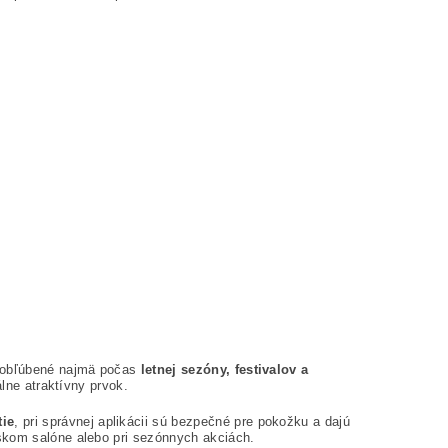
e obľúbené najmä počas
letnej sezóny, festivalov a
álne atraktívny prvok.
tie
, pri správnej aplikácii sú bezpečné pre pokožku a dajú
skom salóne alebo pri sezónnych akciách.