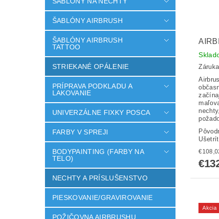
ŠABLÓNY NA NECHTY
ŠABLÓNY AIRBRUSH
ŠABLÓNY AIRBRUSH
AIRB
TATTOO
Sklad
STRIEKANÉ OPÁLENIE
Záruka
Airbru
PRÍPRAVA PODKLADU A
občasn
LAKOVANIE
začína
maľovan
nechty
UNIVERZÁLNE FIXKY POSCA
požado
Pôvod
FARBY V SPREJI
Ušetrí
BODYPAINTING (FARBY NA
TELO)
€13
NECHTY A PRÍSLUŠENSTVO
PIESKOVANIE/GRAVIROVANIE
Akcia
POŽIČOVNA AIRBRUSHU