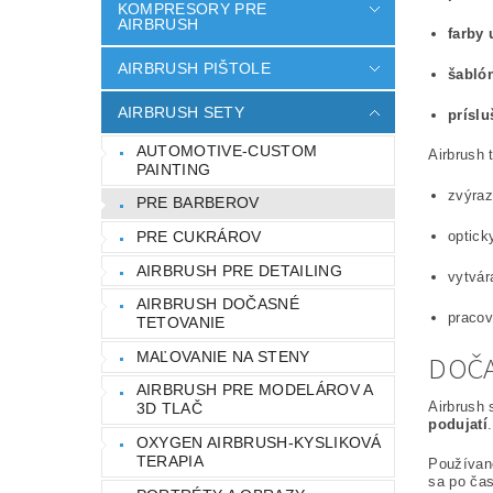
KOMPRESORY PRE
AIRBRUSH
farby 
AIRBRUSH PIŠTOLE
šablón
AIRBRUSH SETY
príslu
AUTOMOTIVE-CUSTOM
Airbrush
PAINTING
zvýraz
PRE BARBEROV
PRE CUKRÁROV
optick
AIRBRUSH PRE DETAILING
vytvár
AIRBRUSH DOČASNÉ
pracov
TETOVANIE
MAĽOVANIE NA STENY
DOČA
AIRBRUSH PRE MODELÁROV A
Airbrush 
3D TLAČ
podujatí
OXYGEN AIRBRUSH-KYSLIKOVÁ
TERAPIA
Používan
sa po čas