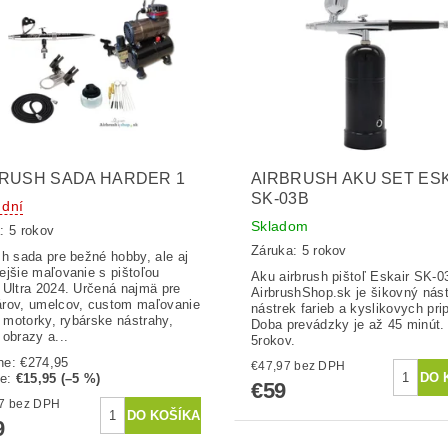
RUSH SADA HARDER 1
AIRBRUSH AKU SET ES
SK-03B
 dní
Skladom
: 5 rokov
Záruka: 5 rokov
sh sada pre bežné hobby, ale aj
ejšie maľovanie s pištoľou
Aku airbrush pištoľ Eskair SK-0
 Ultra 2024. Určená najmä pre
AirbrushShop.sk je šikovný nást
rov, umelcov, custom maľovanie
nástrek farieb a kyslikovych pri
y, motorky, rybárske nástrahy,
Doba prevádzky je až 45 minút.
 obrazy a...
5rokov.
ne:
€274,95
€47,97 bez DPH
te
:
€15,95 (–5 %)
€59
€210,57 bez DPH
9