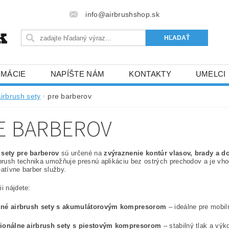
info@airbrushshop.sk
RMÁCIE
NAPÍŠTE NÁM
KONTAKTY
UMELCI
irbrush sety
pre barberov
E BARBEROV
 sety pre barberov
sú určené na
zvýraznenie kontúr vlasov, brady a d
rbrush technika umožňuje presnú aplikáciu bez ostrých prechodov a je v
eatívne barber služby.
ii nájdete:
dné airbrush sety s akumulátorovým kompresorom
– ideálne pre mobil
sionálne airbrush sety s piestovým kompresorom
– stabilný tlak a výk