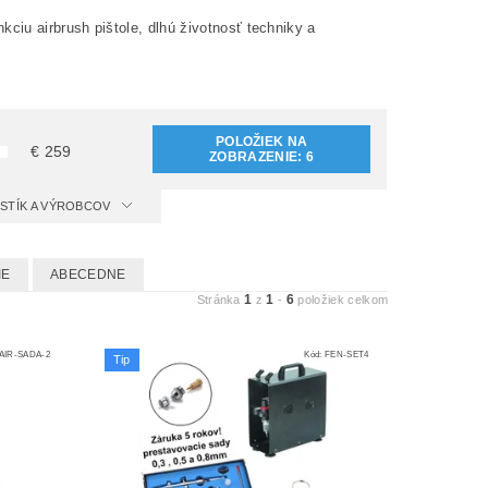
kciu airbrush pištole, dlhú životnosť techniky a
POLOŽIEK NA
€
259
ZOBRAZENIE:
6
ISTÍK A VÝROBCOV
IE
ABECEDNE
1
1
6
Stránka
z
-
položiek celkom
AIR-SADA-2
Kód:
FEN-SET4
Tip