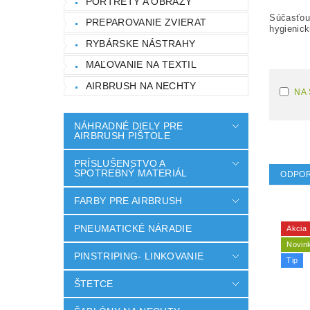
PORTRÉTY A OBRAZY
Súčasťou
PREPAROVANIE ZVIERAT
hygienic
RYBÁRSKE NÁSTRAHY
MAĽOVANIE NA TEXTIL
AIRBRUSH NA NECHTY
NA
NÁHRADNÉ DIELY PRE
AIRBRUSH PIŠTOLE
PRÍSLUŠENSTVO A
SPOTREBNÝ MATERIÁL
ODPO
FARBY PRE AIRBRUSH
PNEUMATICKÉ NÁRADIE
Akcia
Novin
PINSTRIPING- LINKOVANIE
Tip
ŠTETCE