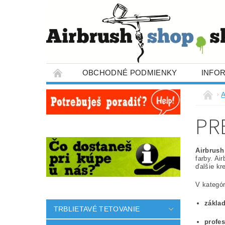
OBCHODNÉ PODMIENKY
INFO
A
PR
Airbrush
farby. Ai
ďalšie kr
V kategór
zákla
TRBLIETAVÉ TETOVANIE
profe