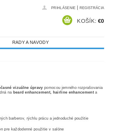
|
PRIHLÁSENIE
REGISTRÁCIA
KOŠÍK:
€0
RADY A NAVODY
očasné vizuálne úpravy
pomocou jemného rozprašovania
hodná na
beard enhancement, hairline enhancement
a
ných barberov, rýchlu prácu a jednoduché použitie
on pre každodenné použitie v salóne