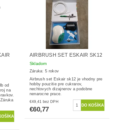
KAIR
AIRBRUSH SET ESKAIR SK12
Skladom
Záruka: 5 rokov
Airbrush set Eskair sk12 je vhodny pre
hobby pouzitie pre cukrarov,
3b od
nechtovych dizajnerov a podobne
roj na
nenarocne prace.
pravkov.
 Záruka
€49,41 bez DPH
€60,77