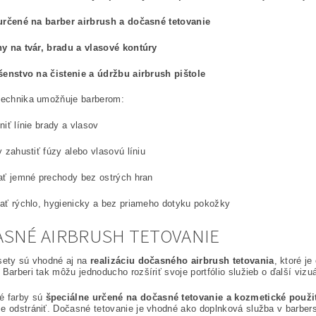
určené na barber airbrush a dočasné tetovanie
y na tvár, bradu a vlasové kontúry
šenstvo na čistenie a údržbu airbrush pištole
 technika umožňuje barberom:
niť línie brady a vlasov
y zahustiť fúzy alebo vlasovú líniu
ať jemné prechody bez ostrých hran
ať rýchlo, hygienicky a bez priameho dotyku pokožky
SNÉ AIRBRUSH TETOVANIE
sety sú vhodné aj na
realizáciu dočasného airbrush tetovania
, ktoré j
. Barberi tak môžu jednoducho rozšíriť svoje portfólio služieb o ďalší vizu
é farby sú
špeciálne určené na dočasné tetovanie a kozmetické použi
e odstrániť. Dočasné tetovanie je vhodné ako doplnková služba v barber