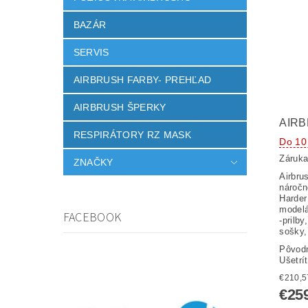
BAZÁR
SERVIS
AIRBRUSH FARBY- PREHĽAD
AIRBRUSH ŠPERKY
AIRB
RESPIRÁTORY RZ MASK
Do 10
Záruka
ZNAČKY
Airbru
náročn
Harder
modelá
FACEBOOK
-prilb
sošky,
Pôvod
Ušetrí
€25