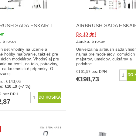
RUSH SADA ESKAIR 1
AIRBRUSH SADA ESKAI
om
Do 10 dní
: 5 rokov
Záruka: 5 rokov
sh set vhodný na učenie a
Univerzálna airbrush sada vhod
é hobby maľovanie, taktiež pre
najmä pre modelárov, domácich
júcich modelárov. Vhodný aj pre
majstrov, umelcov, cukrárov a
ie na textil, na telo, potraviny,
podobne.
, na kozmetické prípravky. O
€161,57 bez DPH
vanej...
€198,73
ne:
€143,06
te
:
€10,19 (–7 %)
€108,02 bez DPH
2,87
Kód:
SADA-HAS-1