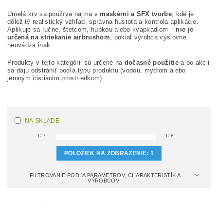
Umelá krv sa používa najmä v
maskérni a SFX tvorbe
, kde je
dôležitý realistický vzhľad, správna hustota a kontrola aplikácie.
Aplikuje sa ručne, štetcom, hubkou alebo kvapkadlom –
nie je
určená na striekanie airbrushom
, pokiaľ výrobca výslovne
neuvádza inak.
Produkty v tejto kategórii sú určené na
dočasné použitie
a po akcii
sa dajú odstrániť podľa typu produktu (vodou, mydlom alebo
jemným čistiacim prostriedkom).
NA SKLADE
€
7
€
8
POLOŽIEK NA ZOBRAZENIE:
1
FILTROVANIE PODĽA PARAMETROV, CHARAKTERISTÍK A
VÝROBCOV