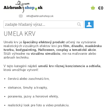
€0
info@airbrushshop.sk
UMELA KRV
Umelá krv je
špeciálny efektový produkt
určený na vytváranie
realistických vizuálnych efektov krvi pre
film, divadlo, maskérsku
tvorbu, bodypainting, Halloween, cosplay a tematické akcie
.
Slúži výhradne na
vizuálnu simuláciu
, nie na maľovanie alebo
airbrush techniku.
V tejto kategórii nájdeš
umelú krv rôznej konzistencie a odtieňa
,
ktorá umožňuje vytvoriť:
čerstvú alebo zaschnutú krv,
stekance, šmuhy a kvapky,
poranenia, jazvy a hororové efekty,
realistický look pre foto a video produkciu.