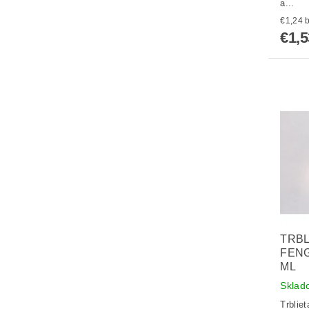
a...
€
€1,5
TRBL
FENG
ML
Sklad
Trblie