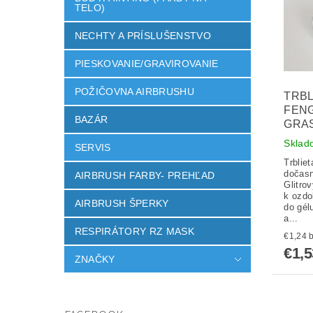
TELO)
NECHTY A PRÍSLUŠENSTVO
PIESKOVANIE/GRAVIROVANIE
POŽIČOVNA AIRBRUSHU
TRBL
FENG
BAZÁR
GRAS
Sklad
SERVIS
Trblie
dočasn
AIRBRUSH FARBY- PREHĽAD
Glitro
k ozdo
AIRBRUSH ŠPERKY
do gél
a...
RESPIRÁTORY RZ MASK
€
€1,5
ZNAČKY