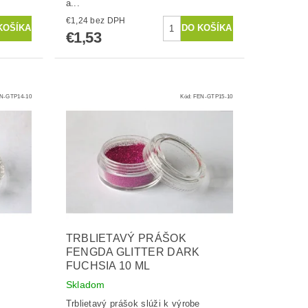
a...
€1,24 bez DPH
€1,53
N-GTP14-10
Kód:
FEN-GTP15-10
TRBLIETAVÝ PRÁŠOK
FENGDA GLITTER DARK
FUCHSIA 10 ML
Skladom
Trblietavý prášok slúži k výrobe