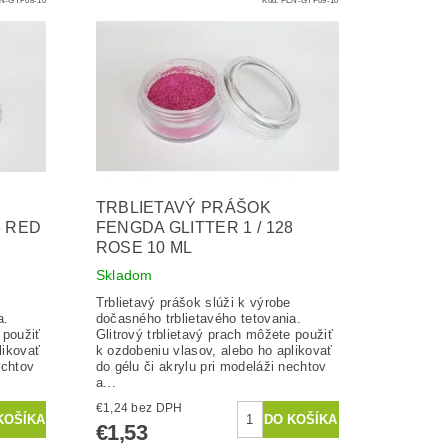
TRBLIETAVÝ PRÁŠOK
8 RED
FENGDA GLITTER 1 / 128
ROSE 10 ML
Skladom
Trblietavý prášok slúži k výrobe
a.
dočasného trblietavého tetovania.
 použiť
Glitrový trblietavý prach môžete použiť
likovať
k ozdobeniu vlasov, alebo ho aplikovať
echtov
do gélu či akrylu pri modeláži nechtov
a...
€1,24 bez DPH
€1,53