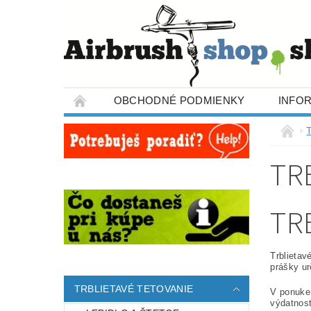
OBCHODNÉ PODMIENKY
INFO
T
TR
TR
Trblietav
prášky ur
TRBLIETAVÉ TETOVANIE
V ponuke 
výdatnost