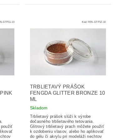
N-GTP11-10
Kód:
FEN-GTP12-10
TRBLIETAVÝ PRÁŠOK
 PINK
FENGDA GLITTER BRONZE 10
ML
Skladom
Trblietavý prášok slúži k výrobe
a.
dočasného trblietavého tetovania.
 použiť
Glitrový trblietavý prach môžete použiť
likovať
k ozdobeniu vlasov, alebo ho aplikovať
echtov
do gélu či akrylu pri modeláži nechtov