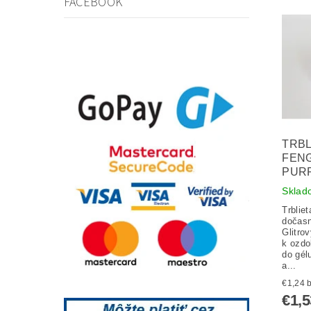
FACEBOOK
TRBL
FENG
PURP
Sklad
Trblie
dočasn
Glitro
k ozdo
do gél
a...
€
€1,5