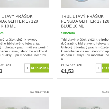
IETAVÝ PRÁŠOK
TRBLIETAVÝ PRÁŠOK
DA GLITTER 1 / 128
FENGDA GLITTER 1 / 12
K 10 ML
BLUE 10 ML
om
Skladom
tavý prášok slúži k výrobe
Trblietavý prášok slúži k výrobe
ého trblietavého tetovania.
dočasného trblietavého tetovani
vý trblietavý prach môžete použiť
Glitrový trblietavý prach môžete
beniu vlasov, alebo ho aplikovať
k ozdobeniu vlasov, alebo ho ap
u či akrylu pri modeláži nechtov
do gélu či akrylu pri modeláži n
a...
1,24 bez DPH
€1,24 bez DPH
3
€1,53
Kód:
FEN-GTP04-10
Kód:
FE