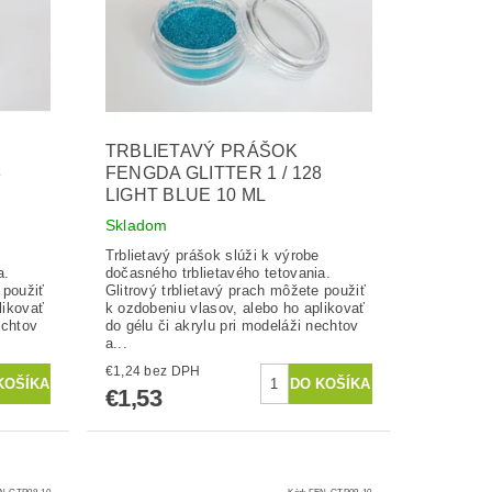
TRBLIETAVÝ PRÁŠOK
8
FENGDA GLITTER 1 / 128
LIGHT BLUE 10 ML
Skladom
Trblietavý prášok slúži k výrobe
a.
dočasného trblietavého tetovania.
 použiť
Glitrový trblietavý prach môžete použiť
likovať
k ozdobeniu vlasov, alebo ho aplikovať
echtov
do gélu či akrylu pri modeláži nechtov
a...
€1,24 bez DPH
€1,53
N-GTP08-10
Kód:
FEN-GTP09-10