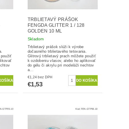
TRBLIETAVÝ PRÁŠOK
8
FENGDA GLITTER 1 / 128
GOLDEN 10 ML
Skladom
Trblietavý prášok slúži k výrobe
a.
dočasného trblietavého tetovania.
 použiť
Glitrový trblietavý prach môžete použiť
likovať
k ozdobeniu vlasov, alebo ho aplikovať
echtov
do gélu či akrylu pri modeláži nechtov
a...
€1,24 bez DPH
€1,53
N-GTP05-10
Kód:
FEN-GTP06-10