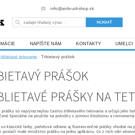
info@airbrushshop.sk
RMÁCIE
NAPÍŠTE NÁM
KONTAKTY
UMELCI
rblietavé tetovanie
Trbietavý prášok
BIETAVÝ PRÁŠOK
BLIETAVÉ PRÁŠKY NA TE
é prášky sú najvýraznejšou časťou trblietavého tetovania a určujú jeho far
čené špeciálne na použitie na pokožku s jemnou štruktúrou a rovnomern
sú klasické farby, perleťové odtiene aj fluorescenčné prášky vhodné na p
i postačí malé množstvo prášku na jednu aplikáciu, čo z nich robí ekonom