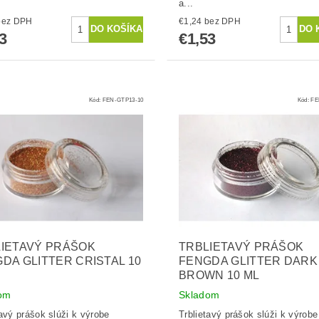
a...
1,24 bez DPH
€1,24 bez DPH
3
€1,53
Kód:
FEN-GTP13-10
Kód:
FE
IETAVÝ PRÁŠOK
TRBLIETAVÝ PRÁŠOK
DA GLITTER CRISTAL 10
FENGDA GLITTER DARK
BROWN 10 ML
om
Skladom
tavý prášok slúži k výrobe
Trblietavý prášok slúži k výrobe