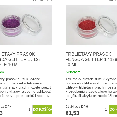
IETAVÝ PRÁŠOK
TRBLIETAVÝ PRÁŠOK
DA GLITTER 1 / 128
FENGDA GLITTER 1 / 12
LE 10 ML
10 ML
om
Skladom
tavý prášok slúži k výrobe
Trblietavý prášok slúži k výrobe
ého trblietavého tetovania.
dočasného trblietavého tetovani
vý trblietavý prach môžete použiť
Glitrový trblietavý prach môžete
beniu vlasov, alebo ho aplikovať
k ozdobeniu vlasov, alebo ho ap
u či akrylu pri modeláži nechtov
do gélu či akrylu pri modeláži n
a...
1,24 bez DPH
€1,24 bez DPH
3
€1,53