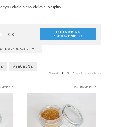
 typu akcie alebo cieľovej skupiny.
POLOŽIEK NA
€
3
ZOBRAZENIE:
26
ISTÍK A VÝROBCOV
IE
ABECEDNE
1
1
26
Stránka
z
-
položiek celkom
N-GTP02-10
Kód:
FEN-GTP03-10