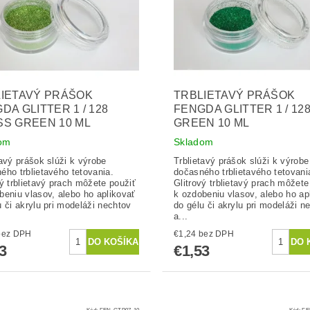
IETAVÝ PRÁŠOK
TRBLIETAVÝ PRÁŠOK
DA GLITTER 1 / 128
FENGDA GLITTER 1 / 12
S GREEN 10 ML
GREEN 10 ML
om
Skladom
tavý prášok slúži k výrobe
Trblietavý prášok slúži k výrobe
ého trblietavého tetovania.
dočasného trblietavého tetovani
vý trblietavý prach môžete použiť
Glitrový trblietavý prach môžete
beniu vlasov, alebo ho aplikovať
k ozdobeniu vlasov, alebo ho ap
u či akrylu pri modeláži nechtov
do gélu či akrylu pri modeláži n
a...
1,24 bez DPH
€1,24 bez DPH
3
€1,53
Kód:
FEN-GTP07-10
Kód:
FE