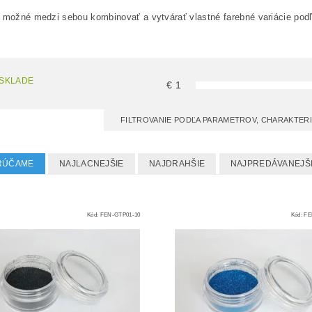
 možné medzi sebou kombinovať a vytvárať vlastné farebné variácie podľa
 SKLADE
€
1
FILTROVANIE PODĽA PARAMETROV, CHARAKTER
RÚČAME
NAJLACNEJŠIE
NAJDRAHŠIE
NAJPREDÁVANEJŠ
Kód:
FEN-GTP01-10
Kód:
FE