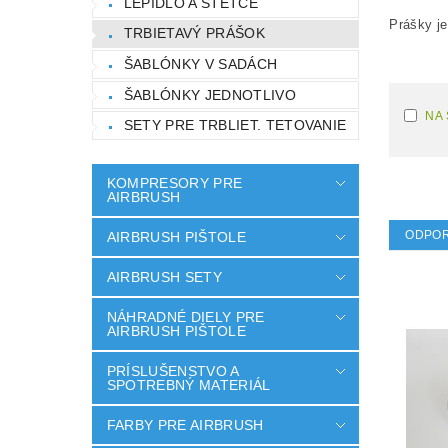
LEPIDLO A ŠTETCE
Prášky je
TRBIETAVÝ PRÁŠOK
ŠABLÓNKY V SADÁCH
ŠABLÓNKY JEDNOTLIVO
NA
SETY PRE TRBLIET. TETOVANIE
KOMPRESORY PRE
AIRBRUSH
ODPO
AIRBRUSH PIŠTOLE
AIRBRUSH SETY
NÁHRADNÉ DIELY PRE
AIRBRUSH PIŠTOLE
PRÍSLUŠENSTVO A
SPOTREBNÝ MATERIÁL
FARBY PRE AIRBRUSH