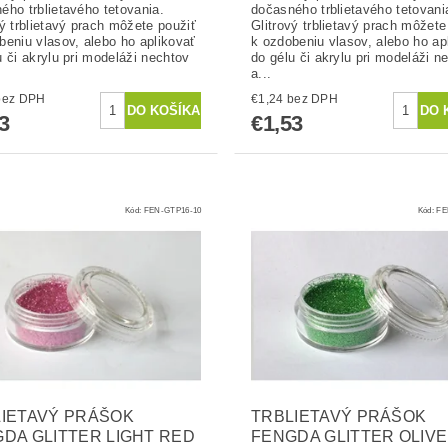
ého trblietavého tetovania.
dočasného trblietavého tetovani
vý trblietavý prach môžete použiť
Glitrový trblietavý prach môžete
beniu vlasov, alebo ho aplikovať
k ozdobeniu vlasov, alebo ho ap
u či akrylu pri modeláži nechtov
do gélu či akrylu pri modeláži n
a...
1,24 bez DPH
€1,24 bez DPH
3
€1,53
Kód:
FEN-GTP16-10
Kód:
FE
IETAVÝ PRÁŠOK
TRBLIETAVÝ PRÁŠOK
DA GLITTER LIGHT RED
FENGDA GLITTER OLIVE