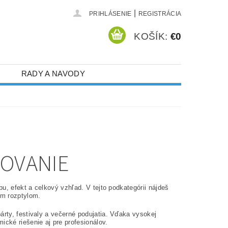
|
PRIHLÁSENIE
REGISTRÁCIA
KOŠÍK:
€0
RADY A NAVODY
TOVANIE
bu, efekt a celkový vzhľad. V tejto podkategórii nájdeš
ým rozptylom.
árty, festivaly a večerné podujatia. Vďaka vysokej
ické riešenie aj pre profesionálov.