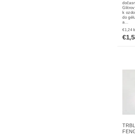
dočasn
Glitro
k ozdo
do gél
a...
€
€1,5
TRBL
FENG