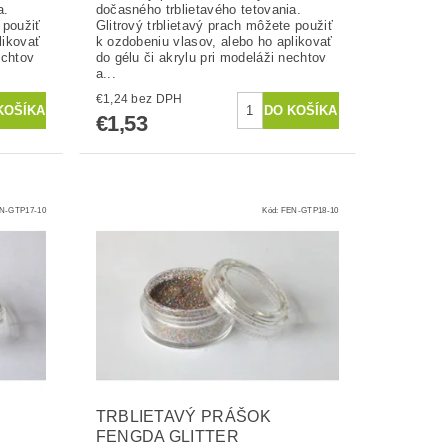
a.
dočasného trblietavého tetovania.
 použiť
Glitrový trblietavý prach môžete použiť
likovať
k ozdobeniu vlasov, alebo ho aplikovať
echtov
do gélu či akrylu pri modeláži nechtov
a...
€1,24 bez DPH
€1,53
N-GTP17-10
Kód:
FEN-GTP18-10
TRBLIETAVÝ PRÁŠOK
FENGDA GLITTER