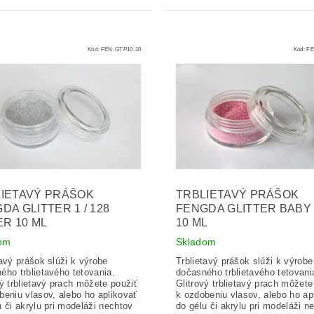
Kód:
FEN-GTP10-10
Kód:
FE
IETAVÝ PRÁŠOK
TRBLIETAVÝ PRÁŠOK
DA GLITTER 1 / 128
FENGDA GLITTER BABY
ER 10 ML
10 ML
om
Skladom
tavý prášok slúži k výrobe
Trblietavý prášok slúži k výrobe
ého trblietavého tetovania.
dočasného trblietavého tetovani
vý trblietavý prach môžete použiť
Glitrový trblietavý prach môžete
beniu vlasov, alebo ho aplikovať
k ozdobeniu vlasov, alebo ho ap
u či akrylu pri modeláži nechtov
do gélu či akrylu pri modeláži n