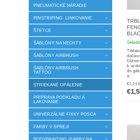
PNEUMATICKÉ NÁRADIE
PINSTRIPING- LINKOVANIE
TRBL
FENG
ŠTETCE
BLAC
Sklad
ŠABLÓNY NA NECHTY
Trblie
ŠABLÓNY AIRBRUSH
dočasn
Glitro
k ozdo
ŠABLÓNY AIRBRUSH
do gél
TATTOO
a...
€
STRIEKANÉ OPÁLENIE
€1,5
PRÍPRAVA PODKLADU A
LAKOVANIE
UNIVERZÁLNE FIXKY POSCA
FARBY V SPREJI
BODYPAINTING (FARBY NA