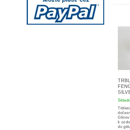
TRBL
FENG
SILV
Sklad
Trblie
dočasn
Glitro
k ozdo
do gél