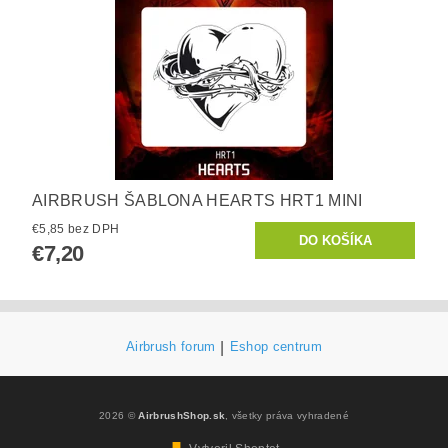
AIRBRUSH ŠABLONA HEARTS HRT1 MINI
€5,85 bez DPH
€7,20
Airbrush forum
|
Eshop centrum
2026 ©
AirbrushShop.sk
, všetky práva vyhradené