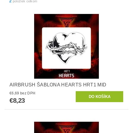
2
položiek celkom
AIRBRUSH ŠABLONA HEARTS HRT1 MID
€6,69 bez DPH
€8,23