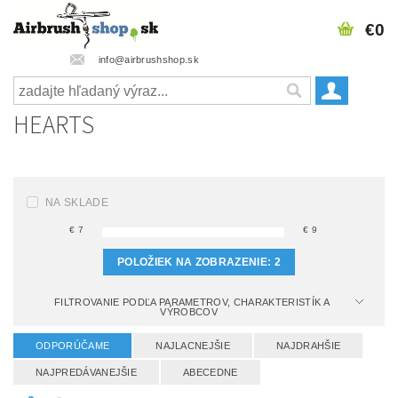
€0
info@airbrushshop.sk
HEARTS
NA SKLADE
€
7
€
9
POLOŽIEK NA ZOBRAZENIE:
2
FILTROVANIE PODĽA PARAMETROV, CHARAKTERISTÍK A
VÝROBCOV
ODPORÚČAME
NAJLACNEJŠIE
NAJDRAHŠIE
NAJPREDÁVANEJŠIE
ABECEDNE