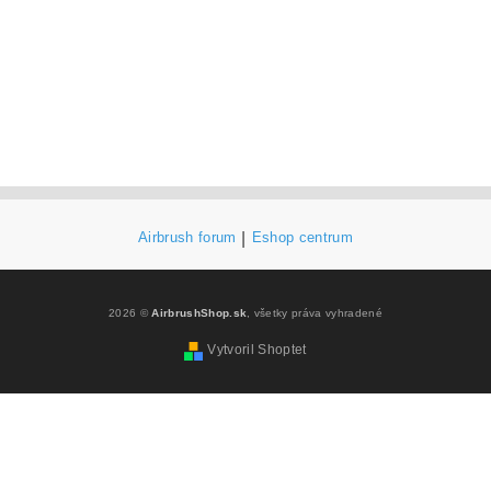
Airbrush forum
|
Eshop centrum
2026 ©
AirbrushShop.sk
, všetky práva vyhradené
Vytvoril Shoptet