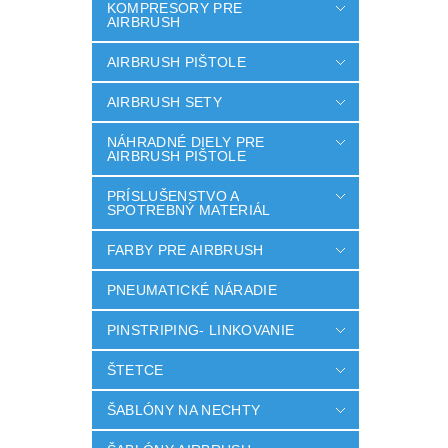
KOMPRESORY PRE
AIRBRUSH
AIRBRUSH PIŠTOLE
AIRBRUSH SETY
NÁHRADNÉ DIELY PRE
AIRBRUSH PIŠTOLE
PRÍSLUŠENSTVO A
SPOTREBNÝ MATERIÁL
FARBY PRE AIRBRUSH
PNEUMATICKÉ NÁRADIE
PINSTRIPING- LINKOVANIE
ŠTETCE
ŠABLÓNY NA NECHTY