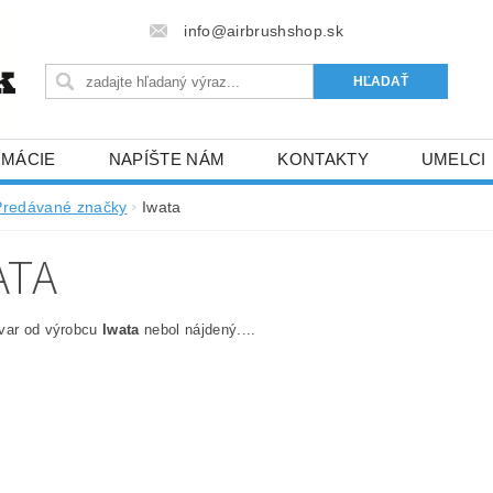
info@airbrushshop.sk
RMÁCIE
NAPÍŠTE NÁM
KONTAKTY
UMELCI
Predávané značky
Iwata
ATA
ovar od výrobcu
Iwata
nebol nájdený....