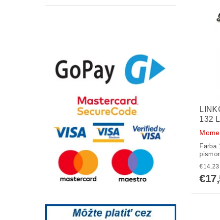
LINK
132 
Momen
Farba 
pismom
€17