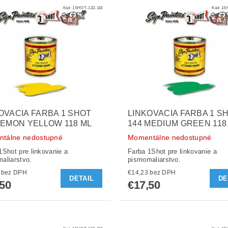
Kód:
1SHOT-132-118
Kód:
1S
OVACIA FARBA 1 SHOT
LINKOVACIA FARBA 1 S
LEMON YELLOW 118 ML
144 MEDIUM GREEN 118
tálne nedostupné
Momentálne nedostupné
1Shot pre linkovanie a
Farba 1Shot pre linkovanie a
aliarstvo.
pismomaliarstvo.
€14,23 bez DPH
€14,23 bez DPH
DETAIL
DE
,50
€17,50