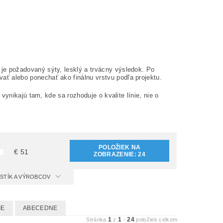
 je požadovaný sýty, lesklý a trvácny výsledok. Po
ovať alebo ponechať ako finálnu vrstvu podľa projektu.
é vynikajú tam, kde sa rozhoduje o kvalite línie, nie o
POLOŽIEK NA
€
51
ZOBRAZENIE:
24
ISTÍK A VÝROBCOV
IE
ABECEDNE
1
1
24
Stránka
z
-
položiek celkom