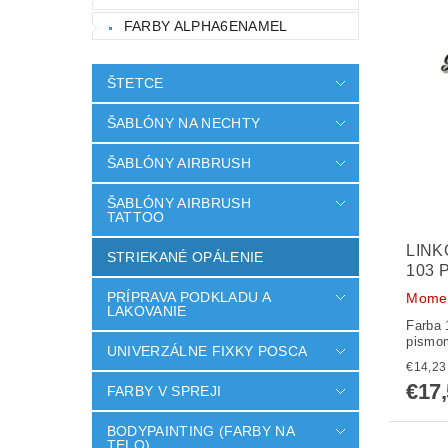
FARBY ALPHA6ENAMEL
ŠTETCE
ŠABLÓNY NA NECHTY
ŠABLÓNY AIRBRUSH
ŠABLÓNY AIRBRUSH
TATTOO
LINK
STRIEKANÉ OPÁLENIE
103 
PRÍPRAVA PODKLADU A
Momen
LAKOVANIE
Farba 
pismom
UNIVERZÁLNE FIXKY POSCA
€17
FARBY V SPREJI
BODYPAINTING (FARBY NA
TELO)