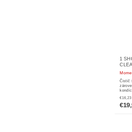
1 SH
CLEA
Momen
Čistič 
zárove
kondíc
€19