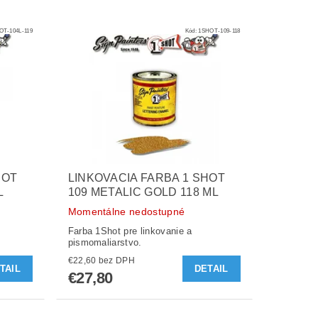
OT-104L-119
Kód:
1SHOT-109-118
HOT
LINKOVACIA FARBA 1 SHOT
L
109 METALIC GOLD 118 ML
Momentálne nedostupné
Farba 1Shot pre linkovanie a
pismomaliarstvo.
€22,60 bez DPH
TAIL
DETAIL
€27,80