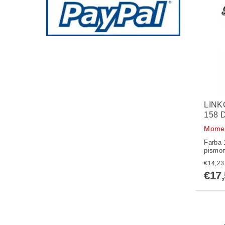
LINK
158 
Momen
Farba 
pismom
€17