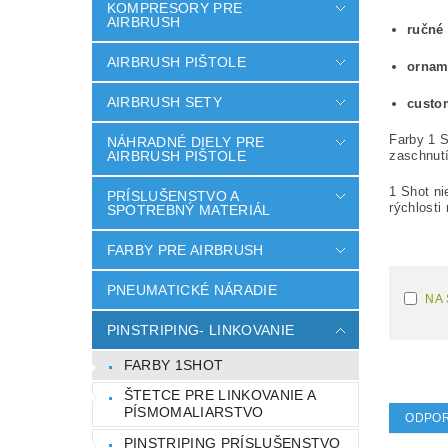
KOMPRESORY PRE
AIRBRUSH
ručné 
AIRBRUSH PIŠTOLE
orname
AIRBRUSH SETY
custo
Farby 1 
NÁHRADNÉ DIELY PRE
AIRBRUSH PIŠTOLE
zaschnut
1 Shot ni
PRÍSLUŠENSTVO A
rýchlosti
SPOTREBNÝ MATERIÁL
FARBY PRE AIRBRUSH
PNEUMATICKÉ NÁRADIE
NA
PINSTRIPING- LINKOVANIE
FARBY 1SHOT
ŠTETCE PRE LINKOVANIE A
PÍSMOMALIARSTVO
ODPO
PINSTRIPING PRÍSLUŠENSTVO