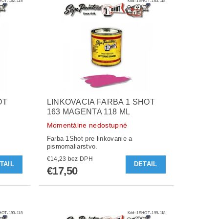
HOT-162-118
Kód:
1SHOT-163-118
OT
LINKOVACIA FARBA 1 SHOT
163 MAGENTA 118 ML
Momentálne nedostupné
Farba 1Shot pre linkovanie a
pismomaliarstvo.
€14,23 bez DPH
TAIL
DETAIL
€17,50
HOT-193-118
Kód:
1SHOT-199-118