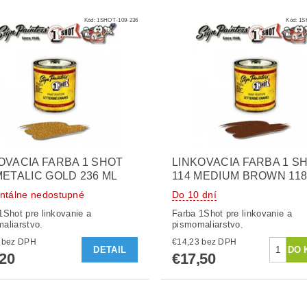
Kód:
1SHOT-109-236
Kód:
1S
OVACIA FARBA 1 SHOT
LINKOVACIA FARBA 1 S
METALIC GOLD 236 ML
114 MEDIUM BROWN 118
tálne nedostupné
Do 10 dní
1Shot pre linkovanie a
Farba 1Shot pre linkovanie a
aliarstvo.
pismomaliarstvo.
€33,50 bez DPH
€14,23 bez DPH
DETAIL
,20
€17,50