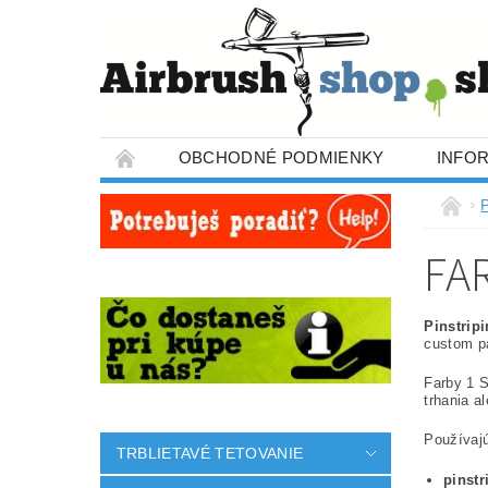
OBCHODNÉ PODMIENKY
INFO
P
FA
Pinstrip
custom pa
Farby 1 
trhania a
Používaj
TRBLIETAVÉ TETOVANIE
pinstr