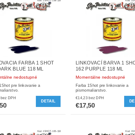
Kód:
1SHOT-158-118
Kód:
1S
OVACIA FARBA 1 SHOT
LINKOVACÍ BARVA 1 SH
DARK BLUE 118 ML
162 PURPLE 118 ML
tálne nedostupné
Momentálne nedostupné
1Shot pre linkovanie a
Farba 1Shot pre linkovanie a
aliarstvo.
pismomaliarstvo.
€14,23 bez DPH
€14,23 bez DPH
DETAIL
DE
,50
€17,50
Kód:
1SHOT-165-118
Kód:
1S