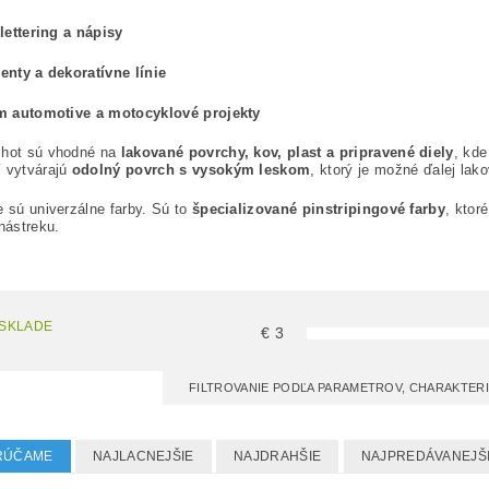
lettering a nápisy
nty a dekoratívne línie
m automotive a motocyklové projekty
Shot sú vhodné na
lakované povrchy, kov, plast a pripravené diely
, kde
í vytvárajú
odolný povrch s vysokým leskom
, ktorý je možné ďalej lak
e sú univerzálne farby. Sú to
špecializované pinstripingové farby
, ktor
 nástreku.
 SKLADE
€
3
FILTROVANIE PODĽA PARAMETROV, CHARAKTER
RÚČAME
NAJLACNEJŠIE
NAJDRAHŠIE
NAJPREDÁVANEJŠ