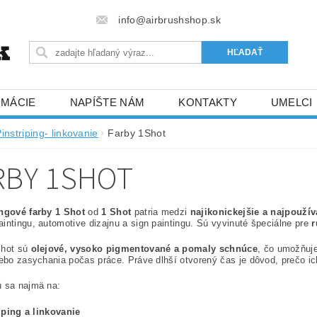
info@airbrushshop.sk
RMÁCIE
NAPÍŠTE NÁM
KONTAKTY
UMELCI
instriping- linkovanie
Farby 1Shot
RBY 1SHOT
ingové farby 1 Shot
od
1 Shot
patria medzi
najikonickejšie a najpoužív
intingu, automotive dizajnu a sign paintingu. Sú vyvinuté špeciálne pre
r
Shot sú
olejové, vysoko pigmentované a pomaly schnúce
, čo umožňuje
lebo zasychania počas práce. Práve dlhší otvorený čas je dôvod, prečo ich
ú sa najmä na:
iping a linkovanie