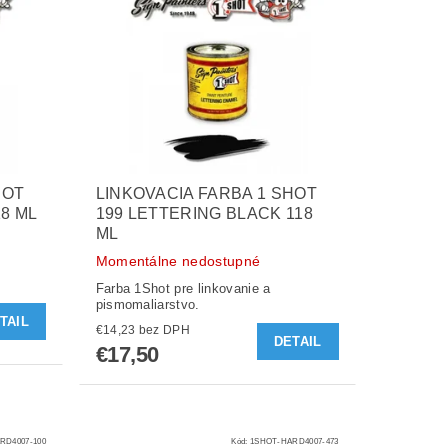
HOT
LINKOVACIA FARBA 1 SHOT
18 ML
199 LETTERING BLACK 118
ML
Momentálne nedostupné
Farba 1Shot pre linkovanie a
pismomaliarstvo.
TAIL
€14,23 bez DPH
DETAIL
€17,50
RD4007-100
Kód:
1SHOT-HARD4007-473