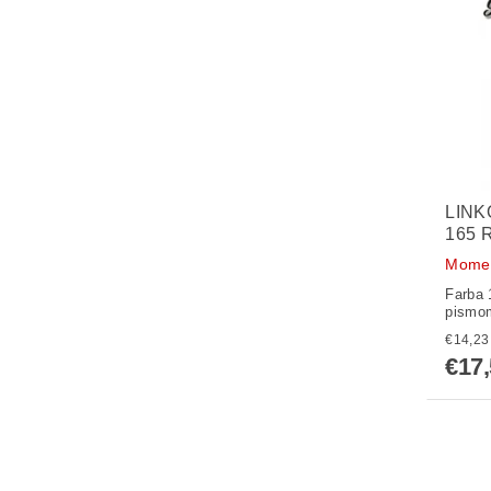
LINK
165 
Momen
Farba 
pismom
€17