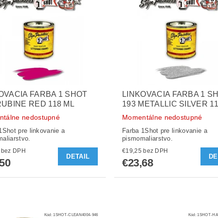
OVACIA FARBA 1 SHOT
LINKOVACIA FARBA 1 S
RUBINE RED 118 ML
193 METALLIC SILVER 1
tálne nedostupné
Momentálne nedostupné
1Shot pre linkovanie a
Farba 1Shot pre linkovanie a
aliarstvo.
pismomaliarstvo.
€14,23 bez DPH
€19,25 bez DPH
DETAIL
DE
,50
€23,68
Kód:
1SHOT-CLEAN4004-946
Kód:
1SHOT-HA