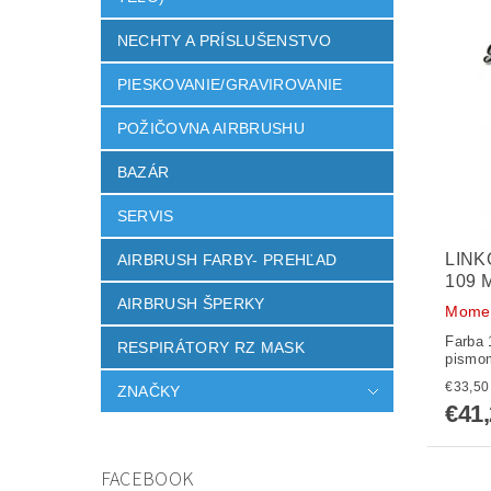
NECHTY A PRÍSLUŠENSTVO
PIESKOVANIE/GRAVIROVANIE
POŽIČOVNA AIRBRUSHU
BAZÁR
SERVIS
LINK
AIRBRUSH FARBY- PREHĽAD
109 
AIRBRUSH ŠPERKY
Momen
Farba 
RESPIRÁTORY RZ MASK
pismom
ZNAČKY
€41
FACEBOOK