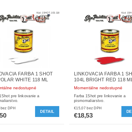
Kód:
1SHOT-103-118
Kód:
1SH
OVACIA FARBA 1 SHOT
LINKOVACIA FARBA 1 S
POLAR WHITE 118 ML
104L BRIGHT RED 118 M
tálne nedostupné
Momentálne nedostupné
1Shot pre linkovanie a
Farba 1Shot pre linkovanie a
aliarstvo.
pismomaliarstvo.
€14,23 bez DPH
€15,07 bez DPH
DETAIL
DE
,50
€18,53