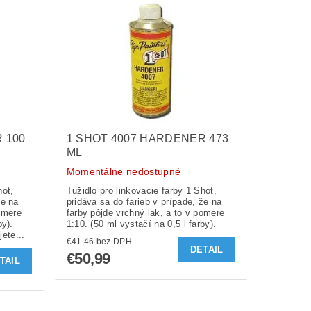
 100
1 SHOT 4007 HARDENER 473
ML
Momentálne nedostupné
hot,
Tužidlo pro linkovacie farby 1 Shot,
pridáva sa do farieb v prípade, že na
pomere
farby pôjde vrchný lak, a to v pomere
1:10. (50 ml vystačí na 0,5 l farby).
ete...
€41,46 bez DPH
DETAIL
€50,99
TAIL