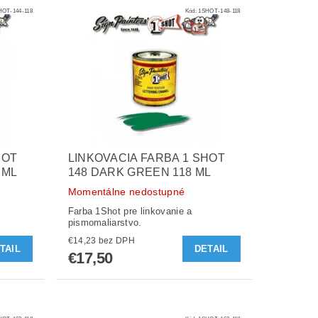
HOT-144-118
Kód:
1SHOT-148-118
HOT
LINKOVACIA FARBA 1 SHOT
 ML
148 DARK GREEN 118 ML
Momentálne nedostupné
Farba 1Shot pre linkovanie a
pismomaliarstvo.
€14,23 bez DPH
TAIL
DETAIL
€17,50