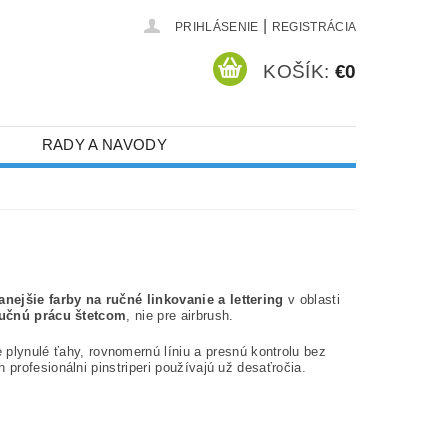
|
PRIHLÁSENIE
REGISTRÁCIA
KOŠÍK:
€0
RADY A NAVODY
anejšie farby na ručné linkovanie a lettering
v oblasti
učnú prácu štetcom
, nie pre airbrush.
 plynulé ťahy, rovnomernú líniu a presnú kontrolu bez
 profesionálni pinstriperi používajú už desaťročia.