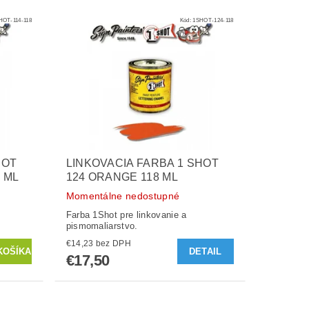
HOT-114-118
Kód:
1SHOT-124-118
HOT
LINKOVACIA FARBA 1 SHOT
 ML
124 ORANGE 118 ML
Momentálne nedostupné
Farba 1Shot pre linkovanie a
pismomaliarstvo.
€14,23 bez DPH
DETAIL
€17,50