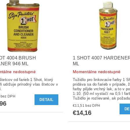
OT 4004 BRUSH
1 SHOT 4007 HARDENER
NER 946 ML
ML
tálne nedostupné
Momentálne nedostupné
štetcov od farieb 1 Shot, ktorý
Tužidlo pro linkovacie farby 1 S
ň udržuje prírodný vlas štetcov v
pridáva sa do farieb v prípade, že na
i.
farby pôjde vrchný lak, a to v 
1:10. (50 ml vystačí na 0,5 l farby).
€16,23 bez DPH
Tužidlo je rozlievané, ak požaduj
DETAIL
,96
€11,51 bez DPH
DE
€14,16