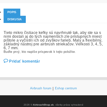
POPIS
DISKUSIA
Tieto mikro čistiace kefky sú navrhnuté tak, aby ste sa s
nimi dostali aj do tých najmenších zle prístupných miest
pištole a vyčistili ich od zvyškov farieb. Malý a flexibilný,
základný nástroj pre airbrush striekačov. Veľkosti 3, 4, 5,
6, 7 mm.
Buďte prvý, kto napíše príspevok k tejto položke.
Pridať komentár
Airbrush forum
|
Eshop centrum
2026 ©
AirbrushShop.sk
, všetky práva vyhradené