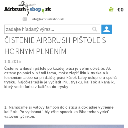
€0
info@airbrushshop.sk
ČISTENIE AIRBRUSH PIŠTOLE S
HORNYM PLNENÍM
1.9.2015
Čistenie airbrush pištole po každej práci je veľmi dôležité. Ak
ostane po práci v pištoli farba, može zlepiť ihlu k tryske a k
tesneniam alebo sa pri ďalšej práci kúsok farby odlupne a upchá
trysku. Najdôležitejšie je vyčistit ihlu, trysku, kalíšok a kanálik,
ktorý vedie farbu z kalíška do trysky.
1. Namočíme si vatový tampón do čističu a dokladne vytrieme
kalíšok. Po vytiahnutí ihly ešte spodok kalíška treba vytrieť
vatovou tyčinkou.