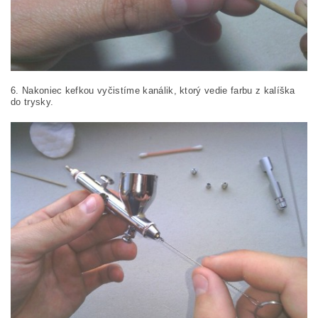
6. Nakoniec kefkou vyčistíme kanálik, ktorý vedie farbu z kalíška
do trysky.