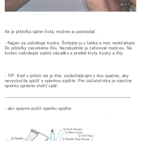
Ak je pištoľka úplne čistá, možme ju poskladať.
- Najprv sa zašróbuje tryska. Šrobujte ju z ľahka a moc nedoťahujte.
Do pištoľky zasunieme ihlu. Nezabudnite ju zafixovať maticou. Na
koniec našrobujte zadnú násadku a predné kryty trysky a ihly.
- TIP: Keď v pištoli nie je ihla, zaobchádzajte s ňou opatrne, aby
nevyskočila spúšť s opierkou spúšte. Pre začiatočníke je náročne
opierku správne vložiť späť.
---------------------------------------------------------------------------------------------
- ako spávne uložiť opierku spúšte