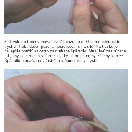
5. Tryske je treba venovať zvlášť pozornosť. Opatrne odšrobujte
trysku. Treba dávať pozor a nešrobovať ju na silu. Na trysku je
najlepšie použiť na ostro zastrúhané špáradlo. Musí byť zastrúhané
tak, aby celé prešlo vnútrom trysky až na jej druhý zúžený koniec.
Špáradlo namáčame v čističi a krútime ním v tryske.