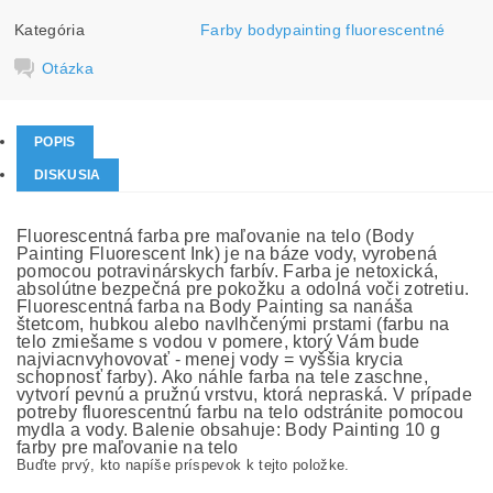
Kategória
Farby bodypainting fluorescentné
Otázka
POPIS
DISKUSIA
Fluorescentná farba pre maľovanie na telo (Body
Painting Fluorescent Ink) je na báze vody, vyrobená
pomocou potravinárskych farbív. Farba je netoxická,
absolútne bezpečná pre pokožku a odolná voči zotretiu.
Fluorescentná farba na Body Painting sa nanáša
štetcom, hubkou alebo navlhčenými prstami (farbu na
telo zmiešame s vodou v pomere, ktorý Vám bude
najviacnvyhovovať - menej vody = vyššia krycia
schopnosť farby). Ako náhle farba na tele zaschne,
vytvorí pevnú a pružnú vrstvu, ktorá nepraská. V prípade
potreby fluorescentnú farbu na telo odstránite pomocou
mydla a vody. Balenie obsahuje: Body Painting 10 g
farby pre maľovanie na telo
Buďte prvý, kto napíše príspevok k tejto položke.