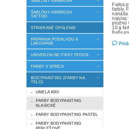
ŠABLÓNY AIRBRUSH
Farba p
farbív.
ŠABLÓNY AIRBRUSH
nanáša 
TATTOO
najviac
pružnú 
10 g fa
STRIEKANÉ OPÁLENIE
Buďte prv
PRÍPRAVA PODKLADU A
LAKOVANIE
Prid
UNIVERZÁLNE FIXKY POSCA
FARBY V SPREJI
BODYPAINTING (FARBY NA
TELO)
UMELA KRV
FARBY BODYPAINTING
KLASICKÉ
FARBY BODYPAINTING PASTEL
FARBY BODYPAINTING
PERLEŤOVÉ