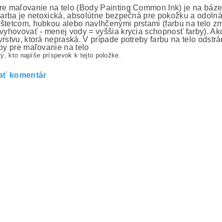
re maľovanie na telo (Body Painting Common Ink) je na báz
 Farba je netoxická, absolútne bezpečná pre pokožku a odolná
štetcom, hubkou alebo navlhčenými prstami (farbu na telo 
 vyhovovať - menej vody = vyššia krycia schopnosť farby). Ako
vrstvu, ktorá nepraská. V prípade potreby farbu na telo odst
rby pre maľovanie na telo
ý, kto napíše príspevok k tejto položke.
ať komentár