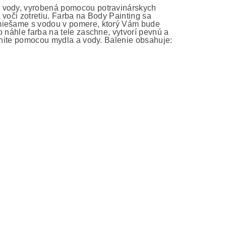
e vody, vyrobená pomocou potravinárskych
 voči zotretiu. Farba na Body Painting sa
zmiešame s vodou v pomere, ktorý Vám bude
 náhle farba na tele zaschne, vytvorí pevnú a
ránite pomocou mydla a vody. Balenie obsahuje: