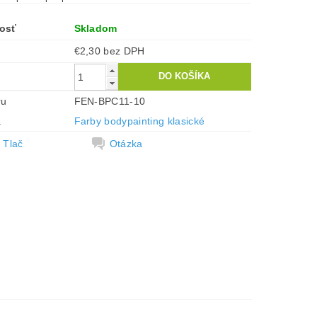
osť
Skladom
€2,30 bez DPH
ru
FEN-BPC11-10
a
Farby bodypainting klasické
Tlač
Otázka