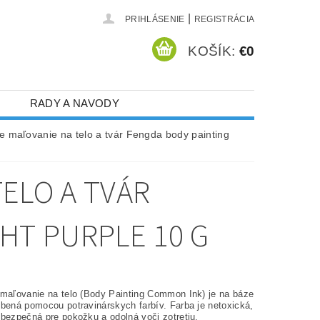
|
PRIHLÁSENIE
REGISTRÁCIA
KOŠÍK:
€0
RADY A NAVODY
e maľovanie na telo a tvár Fengda body painting
ELO A TVÁR
HT PURPLE 10 G
 maľovanie na telo (Body Painting Common Ink) je na báze
obená pomocou potravinárskych farbív. Farba je netoxická,
 bezpečná pre pokožku a odolná voči zotretiu.