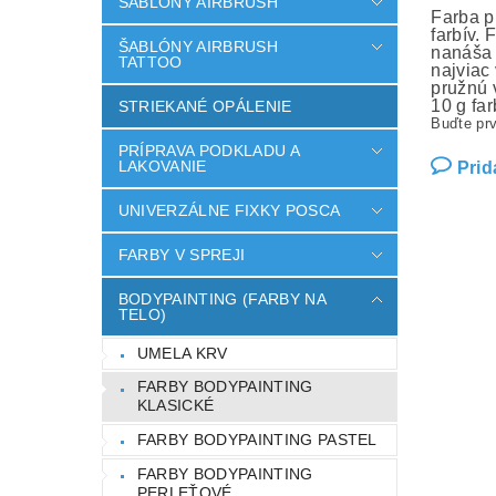
ŠABLÓNY AIRBRUSH
Farba p
farbív.
ŠABLÓNY AIRBRUSH
nanáša 
TATTOO
najviac
pružnú 
10 g fa
STRIEKANÉ OPÁLENIE
Buďte prv
PRÍPRAVA PODKLADU A
LAKOVANIE
Prid
UNIVERZÁLNE FIXKY POSCA
FARBY V SPREJI
BODYPAINTING (FARBY NA
TELO)
UMELA KRV
FARBY BODYPAINTING
KLASICKÉ
FARBY BODYPAINTING PASTEL
FARBY BODYPAINTING
PERLEŤOVÉ