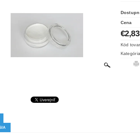
Dostupn
Cena
€2,83
Kód tova
Kategóri
SIA