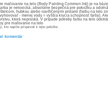
re maľovanie na telo (Body Painting Common Ink) je na báz
 Farba je netoxická, absolútne bezpečná pre pokožku a odolná
štetcom, hubkou alebo navlhčenými prstami (farbu na telo 
 vyhovovať - menej vody = vyššia krycia schopnosť farby). Ako
vrstvu, ktorá nepraská. V prípade potreby farbu na telo odst
rby pre maľovanie na telo
ý, kto napíše príspevok k tejto položke.
ať komentár