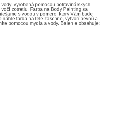
e vody, vyrobená pomocou potravinárskych
 voči zotretiu. Farba na Body Painting sa
zmiešame s vodou v pomere, ktorý Vám bude
 náhle farba na tele zaschne, vytvorí pevnú a
ránite pomocou mydla a vody. Balenie obsahuje: