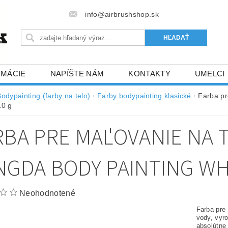
info@airbrushshop.sk
RMÁCIE
NAPÍŠTE NÁM
KONTAKTY
UMELCI
odypainting (farby na telo)
Farby bodypainting klasické
Farba pr
10 g
RBA PRE MAĽOVANIE NA T
NGDA BODY PAINTING WH
Neohodnotené
Farba pre
vody, vyr
absolútne