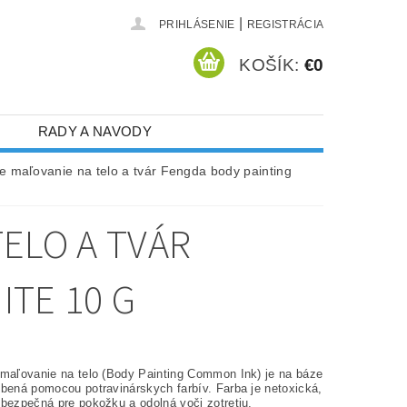
|
PRIHLÁSENIE
REGISTRÁCIA
KOŠÍK:
€0
RADY A NAVODY
e maľovanie na telo a tvár Fengda body painting
ELO A TVÁR
ITE 10 G
 maľovanie na telo (Body Painting Common Ink) je na báze
obená pomocou potravinárskych farbív. Farba je netoxická,
 bezpečná pre pokožku a odolná voči zotretiu.