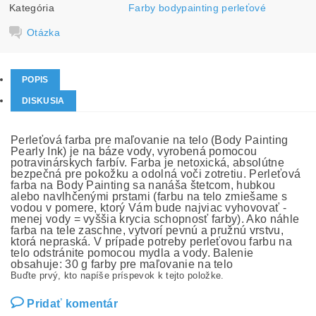
Kategória
Farby bodypainting perleťové
Otázka
POPIS
DISKUSIA
Perleťová farba pre maľovanie na telo (Body Painting
Pearly Ink) je na báze vody, vyrobená pomocou
potravinárskych farbív. Farba je netoxická, absolútne
bezpečná pre pokožku a odolná voči zotretiu. Perleťová
farba na Body Painting sa nanáša štetcom, hubkou
alebo navlhčenými prstami (farbu na telo zmiešame s
vodou v pomere, ktorý Vám bude najviac vyhovovať -
menej vody = vyššia krycia schopnosť farby). Ako náhle
farba na tele zaschne, vytvorí pevnú a pružnú vrstvu,
ktorá nepraská. V prípade potreby perleťovou farbu na
telo odstránite pomocou mydla a vody. Balenie
obsahuje: 30 g farby pre maľovanie na telo
Buďte prvý, kto napíše príspevok k tejto položke.
Pridať komentár