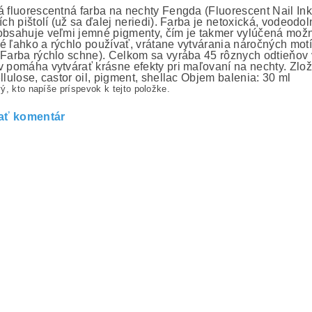
á fluorescentná farba na nechty Fengda (Fluorescent Nail Ink
cích pištolí (už sa ďalej neriedi). Farba je netoxická, vodeo
obsahuje veľmi jemné pigmenty, čím je takmer vylúčená možno
é ľahko a rýchlo používať, vrátane vytvárania náročných mot
(Farba rýchlo schne). Celkom sa vyrába 45 rôznych odtieňov 
v pomáha vytvárať krásne efekty pri maľovaní na nechty. Zložen
llulose, castor oil, pigment, shellac Objem balenia: 30 ml
ý, kto napíše príspevok k tejto položke.
ať komentár