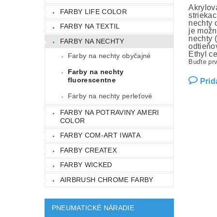
Akrylov
FARBY LIFE COLOR
strieka
nechty 
FARBY NA TEXTIL
je možn
nechty 
FARBY NA NECHTY
odtieňo
Ethyl ce
Farby na nechty obyčajné
Buďte prv
Farby na nechty
fluorescentne
Prid
Farby na nechty perleťové
FARBY NA POTRAVINY AMERI
COLOR
FARBY COM-ART IWATA
FARBY CREATEX
FARBY WICKED
AIRBRUSH CHROME FARBY
PNEUMATICKÉ NÁRADIE