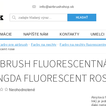
info@airbrushshop.sk
RMÁCIE
NAPÍŠTE NÁM
KONTAKTY
UMELCI
Farby pre airbrush
Farby na nechty
Farby na nechty fluorescentn
scent rose
RBRUSH FLUORESCENTNÁ
NGDA FLUORESCENT RO
Neohodnotené
Akrylová 
Ink) je je
ďalej neri