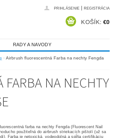
|
PRIHLÁSENIE
REGISTRÁCIA
KOŠÍK:
€0
RADY A NAVODY
e
Airbrush fluorescentná Farba na nechty Fengda
 FARBA NA NECHTY
SE
fluorescentná farba na nechty Fengda (Fluorescent Nail
dnoducho použiteľná do airbrush striekacích pištolí (už sa
edi). Farba je netoxická, vodeodolná a spĺňa certifikáciu