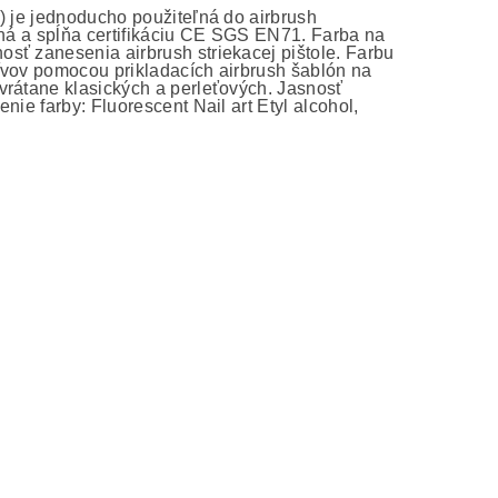
) je jednoducho použiteľná do airbrush
dolná a spĺňa certifikáciu CE SGS EN71. Farba na
sť zanesenia airbrush striekacej pištole. Farbu
ívov pomocou prikladacích airbrush šablón na
vrátane klasických a perleťových. Jasnosť
ie farby: Fluorescent Nail art Etyl alcohol,