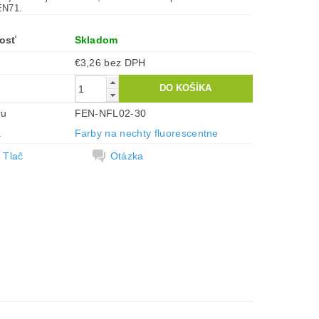
EN71.
osť
Skladom
€3,26 bez DPH
ru
FEN-NFL02-30
a
Farby na nechty fluorescentne
Tlač
Otázka