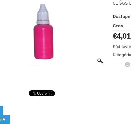
CE SGS 
Dostupn
Cena
€4,01
Kód tova
Kategóri
SIA