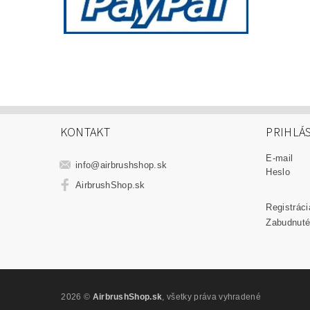
KONTAKT
PRIHLÁ
E-mail
info
@
airbrushshop.sk
Heslo
AirbrushShop.sk
Registráci
Zabudnuté
2026 ©
AirbrushShop.sk
, všetky práva vyhradené