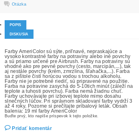
Otázka
POPIS
DISKUSIA
Farby AmeriColor sú sýte, priľnavé, nepraskajúce a
vysoko kontrastné farby na potraviny alebo iné povrchy
a sú priamo určené pre Airbrush. Farby na potraviny sú
vhodné ako pre pevné povrchy (cesto, marcipán,...), tak
aj nestále povrchy (krém, zmrzlina, šľahačka,...). Farba
sa z pištole čistí horúcou vodou s trochou alkoholu.
Farby nie je potrebné riediť, sú pripravené na použitie.
Farba na potravine zasychá do 5-10tich minút (záleží na
teplote a tuhosti povrchu). Farba nemá žiadnu chuť.
Farby uchovávajte pri izbovej teplote mimo dosahu
slnečných lúčov. Pri správnom skladovaní farby vydrží 3
až 4 roky. Pozorne si prečítajte príbalový leták. Obsah
balenia: 19 ml farby AmeriColor
Buďte prvý, kto napíše príspevok k tejto položke.
Pridať komentár