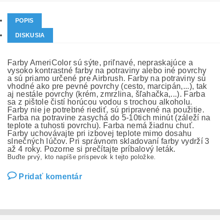
POPIS
DISKUSIA
Farby AmeriColor sú sýte, priľnavé, nepraskajúce a
vysoko kontrastné farby na potraviny alebo iné povrchy
a sú priamo určené pre Airbrush. Farby na potraviny sú
vhodné ako pre pevné povrchy (cesto, marcipán,...), tak
aj nestále povrchy (krém, zmrzlina, šľahačka,...). Farba
sa z pištole čistí horúcou vodou s trochou alkoholu.
Farby nie je potrebné riediť, sú pripravené na použitie.
Farba na potravine zasychá do 5-10tich minút (záleží na
teplote a tuhosti povrchu). Farba nemá žiadnu chuť.
Farby uchovávajte pri izbovej teplote mimo dosahu
slnečných lúčov. Pri správnom skladovaní farby vydrží 3
až 4 roky. Pozorne si prečítajte príbalový leták.
Buďte prvý, kto napíše príspevok k tejto položke.
Pridať komentár