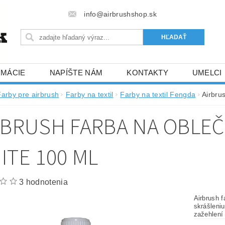
info@airbrushshop.sk
RMÁCIE
NAPÍŠTE NÁM
KONTAKTY
UMELCI
Farby pre airbrush
Farby na textil
Farby na textil Fengda
Airbru
RBRUSH FARBA NA OBLE
ITE 100 ML
3 hodnotenia
Airbrush f
skrášleni
zažehlení