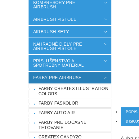
KOMPRESORY PRE
AIRBRUSH
AIRBRUSH PIŠTOLE
AIRBRUSH SETY
NÁHRADNÉ DIELY PRE
AIRBRUSH PIŠTOLE
PRÍSLUŠENSTVO A
SPOTREBNÝ MATERIÁL
FARBY PRE AIRBRUSH
FARBY CREATEX ILLUSTRATION
COLORS
FARBY FASKOLOR
POPIS
FARBY AUTO AIR
DISKU
FARBY PRE DOČASNÉ
TETOVANIE
CREATEX CANDY2O
Airbrush