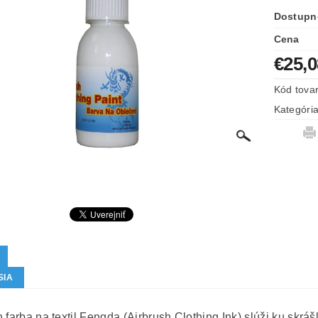
Dostupn
Cena
€25,0
Kód tova
Kategóri
SIA
 farba na textil Fengda (Airbrush Clothing Ink) slúži ku skrá