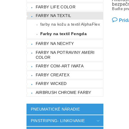
bezpečn
FARBY LIFE COLOR
Buďte prv
FARBY NA TEXTIL
Prid
farby na kožu a textil AlphaFlex
Farby na textil Fengda
FARBY NA NECHTY
FARBY NA POTRAVINY AMERI
COLOR
FARBY COM-ART IWATA
FARBY CREATEX
FARBY WICKED
AIRBRUSH CHROME FARBY
PNEUMATICKÉ NÁRADIE
PINSTRIPING- LINKOVANIE