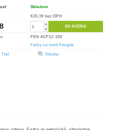
osť
Skladom
€20,39 bez DPH
8
ru
FEN-ACP12-100
a
Farby na textil Fengda
Tlač
Otázka
šleniu odevu. Farba je netoxická, absolutne