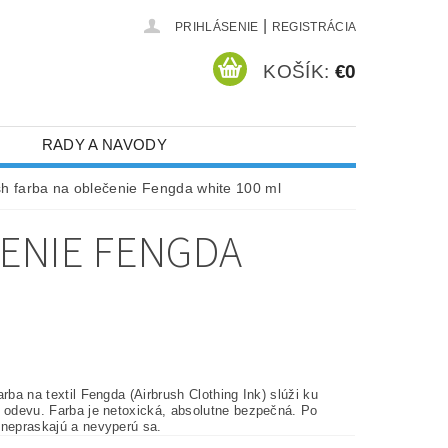
|
PRIHLÁSENIE
REGISTRÁCIA
KOŠÍK:
€0
RADY A NAVODY
sh farba na oblečenie Fengda white 100 ml
ČENIE FENGDA
arba na textil Fengda (Airbrush Clothing Ink) slúži ku
u odevu. Farba je netoxická, absolutne bezpečná. Po
 nepraskajú a nevyperú sa.