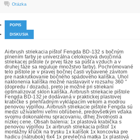
Otázka
POPIS
DISKUSIA
Airbrush striekacia pištoľ Fengda BD-132 s bočným
plnením farby je univerzálna celokovová dvojčinná
striekacej pištole (v prvej fáze sa púšťa vzduch a v
druhej fáze sa reguluje množstvo farby). Pochrómované
telo pištole je v pravej bočnej časti vybavené závitom
pre naskrutkovanie bočného spádového kalíška. Uhol
naklonenia kalíška možné nastavavit v rozsahu 360 °
(dopredu / dozadu), preto je možné pri striekaní
optimalizovať sklon kalíška. Airbrush striekacie pištole
Fengda BD-132 je dodávaná v praktickej plastovej
krabičke s priehľadným vyklápacím vekom a modrou
penovou výplňou. Airbrush striekacie pištole Fengda sú
medzi užívateľmi veľmi obľúbené, predovšetkým vďaka
svojmu dokonalému spracovaniu, dlhej životnosti a
nízkej cene. Obsah balenia: 1x plastová krabička s
penovou výplňou 1x airbrush striekacia pištoľ 1x
montážny kľúčik na trysku 1x kalíšok 1x koncovka pre
hadicu (nátrubok) 6x4 1x prevlečná matka 1x plastová