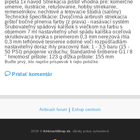
pipeta 1x návod Striekacia pištoľ vhodná pre: komerčné
umenie, ilustrácie, retušovanie, hobby striekanie,
remeselníkov, nechtové a tetovacie štúdiá (salóny)
Technické špecifikácie: Dvojčinná airbrush striekacia
pištoľ bočné plnenia farby (z prava) - nasávací systém
Šrubovateľný spádový kalíšok s viečkom na farbu s
objemom 7 ml nastaviteľný uhol spádu kalíška oceľová
skrutkovacia tryska s priemerom 0,3 mm nerezová ihla
0,3 mm teflónové tesnenie odolné voči rozpúšťadlám
nastaviteľný doraz ihly pracovný tlak: 1 - 3,5 baru (15 -
50 PSI) pripojenie vzduchu: štandardné šróbenie G1 / 8
" hmotnosť pištole: 123 g dĺžka pištole: 155 mm
Buďte prvý, kto napíše príspevok k tejto položke.
Pridať komentár
Airbrush forum
|
Eshop centrum
2026 ©
AirbrushShop.sk
, všetky práva vyhradené