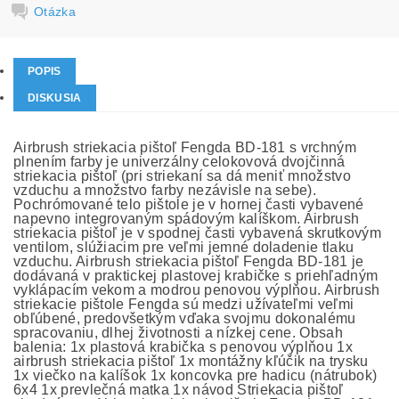
Otázka
POPIS
DISKUSIA
Airbrush striekacia pištoľ Fengda BD-181 s vrchným
plnením farby je univerzálny celokovová dvojčinná
striekacia pištoľ (pri striekaní sa dá meniť množstvo
vzduchu a množstvo farby nezávisle na sebe).
Pochrómované telo pištole je v hornej časti vybavené
napevno integrovaným spádovým kalíškom. Airbrush
striekacia pištoľ je v spodnej časti vybavená skrutkovým
ventilom, slúžiacim pre veľmi jemné doladenie tlaku
vzduchu. Airbrush striekacia pištoľ Fengda BD-181 je
dodávaná v praktickej plastovej krabičke s priehľadným
vyklápacím vekom a modrou penovou výplňou. Airbrush
striekacie pištole Fengda sú medzi užívateľmi veľmi
obľúbené, predovšetkým vďaka svojmu dokonalému
spracovaniu, dlhej životnosti a nízkej cene. Obsah
balenia: 1x plastová krabička s penovou výplňou 1x
airbrush striekacia pištoľ 1x montážny kľúčik na trysku
1x viečko na kalíšok 1x koncovka pre hadicu (nátrubok)
6x4 1x prevlečná matka 1x návod Striekacia pištoľ