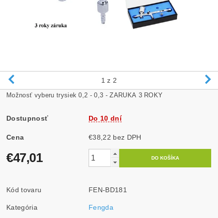
1
z 2
Možnosť vyberu trysiek 0,2 - 0,3 - ZARUKA 3 ROKY
Dostupnosť
Do 10 dní
Cena
€38,22 bez DPH
€47,01
Kód tovaru
FEN-BD181
Kategória
Fengda