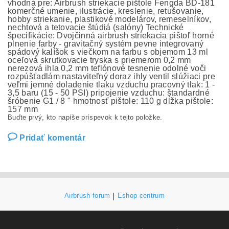
vhodná pre: Airbrush striekacie pištole Fengda BD-181
komerčné umenie, ilustrácie, kreslenie, retušovanie,
hobby striekanie, plastikové modelárov, remeselníkov,
nechtová a tetovacie štúdiá (salóny) Technické
špecifikácie: Dvojčinná airbrush striekacia pištoľ horné
plnenie farby - gravitačný systém pevne integrovaný
spádový kalíšok s viečkom na farbu s objemom 13 ml
oceľová skrutkovacie tryska s priemerom 0,2 mm
nerezová ihla 0,2 mm teflónové tesnenie odolné voči
rozpúšťadlám nastaviteľný doraz ihly ventil slúžiaci pre
veľmi jemné doladenie tlaku vzduchu pracovný tlak: 1 -
3,5 baru (15 - 50 PSI) pripojenie vzduchu: štandardné
šróbenie G1 / 8 " hmotnosť pištole: 110 g dĺžka pištole:
157 mm
Buďte prvý, kto napíše príspevok k tejto položke.
Pridať komentár
Airbrush forum
|
Eshop centrum