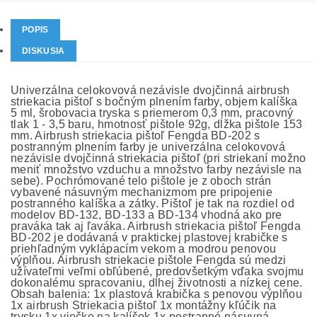
POPIS
DISKUSIA
Univerzálna celokovová nezávisle dvojčinná airbrush
striekacia pištoľ s bočným plnením farby, objem kalíška
5 ml, šrobovacia tryska s priemerom 0,3 mm, pracovný
tlak 1 - 3,5 baru, hmotnosť pištole 92g, dĺžka pištole 153
mm. Airbrush striekacia pištoľ Fengda BD-202 s
postranným plnením farby je univerzálna celokovová
nezávisle dvojčinná striekacia pištoľ (pri striekaní možno
meniť množstvo vzduchu a množstvo farby nezávisle na
sebe). Pochrómované telo pištole je z oboch strán
vybavené násuvným mechanizmom pre pripojenie
postranného kalíška a zátky. Pištoľ je tak na rozdiel od
modelov BD-132, BD-133 a BD-134 vhodná ako pre
praváka tak aj ľaváka. Airbrush striekacia pištoľ Fengda
BD-202 je dodávaná v praktickej plastovej krabičke s
priehľadným vyklápacím vekom a modrou penovou
výplňou. Airbrush striekacie pištole Fengda sú medzi
užívateľmi veľmi obľúbené, predovšetkým vďaka svojmu
dokonalému spracovaniu, dlhej životnosti a nízkej cene.
Obsah balenia: 1x plastová krabička s penovou výplňou
1x airbrush Striekacia pištoľ 1x montážny kľúčik na
trysku 1x viečko na kalíšok 1x postranné násuvná