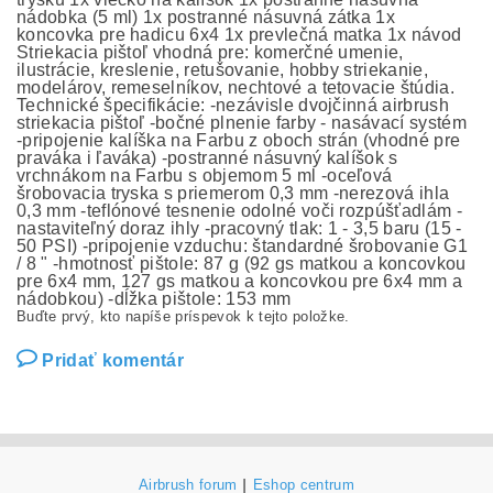
nádobka (5 ml) 1x postranné násuvná zátka 1x
koncovka pre hadicu 6x4 1x prevlečná matka 1x návod
Striekacia pištoľ vhodná pre: komerčné umenie,
ilustrácie, kreslenie, retušovanie, hobby striekanie,
modelárov, remeselníkov, nechtové a tetovacie štúdia.
Technické špecifikácie: -nezávisle dvojčinná airbrush
striekacia pištoľ -bočné plnenie farby - nasávací systém
-pripojenie kalíška na Farbu z oboch strán (vhodné pre
praváka i ľaváka) -postranné násuvný kalíšok s
vrchnákom na Farbu s objemom 5 ml -oceľová
šrobovacia tryska s priemerom 0,3 mm -nerezová ihla
0,3 mm -teflónové tesnenie odolné voči rozpúšťadlám -
nastaviteľný doraz ihly -pracovný tlak: 1 - 3,5 baru (15 -
50 PSI) -pripojenie vzduchu: štandardné šrobovanie G1
/ 8 " -hmotnosť pištole: 87 g (92 gs matkou a koncovkou
pre 6x4 mm, 127 gs matkou a koncovkou pre 6x4 mm a
nádobkou) -dĺžka pištole: 153 mm
Buďte prvý, kto napíše príspevok k tejto položke.
Pridať komentár
Airbrush forum
|
Eshop centrum