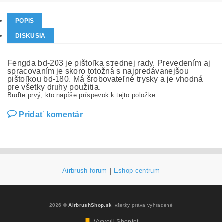
POPIS
DISKUSIA
Fengda bd-203 je pištoľka strednej rady. Prevedením aj
spracovaním je skoro totožná s najpredávanejšou
pištoľkou bd-180. Má šrobovateľné trysky a je vhodná
pre všetky druhy použitia.
Buďte prvý, kto napíše príspevok k tejto položke.
Pridať komentár
Airbrush forum
|
Eshop centrum
2026 ©
AirbrushShop.sk
, všetky práva vyhradené
Vytvoril Shoptet