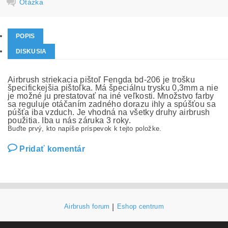
Otázka
POPIS
DISKUSIA
Airbrush striekacia pištoľ Fengda bd-206 je trošku
špecifickejšia pištoľka. Má špeciálnu trysku 0,3mm a nie
je možné ju prestatovať na iné veľkosti. Množstvo farby
sa reguluje otáčaním zadného dorazu ihly a spúšťou sa
púšťa iba vzduch. Je vhodná na všetky druhy airbrush
použitia. Iba u nás záruka 3 roky.
Buďte prvý, kto napíše príspevok k tejto položke.
Pridať komentár
Airbrush forum
|
Eshop centrum