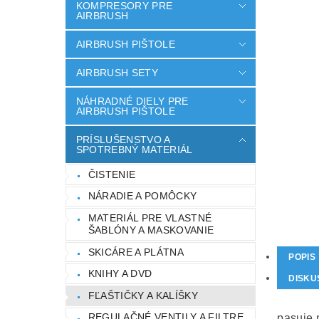
KOMPRESORY PRE
AIRBRUSH
AIRBRUSH PIŠTOLE
AIRBRUSH SETY
NÁHRADNÉ DIELY PRE
AIRBRUSH PIŠTOLE
PRÍSLUŠENSTVO A
SPOTREBNÝ MATERIÁL
ČISTENIE
NÁRADIE A POMÔCKY
MATERIÁL PRE VLASTNÉ
ŠABLÓNY A MASKOVANIE
SKICÁRE A PLÁTNA
POPIS
KNIHY A DVD
DISKU
FĽAŠTIČKY A KALÍŠKY
REGULAČNÉ VENTILY A FILTRE
pasuje n