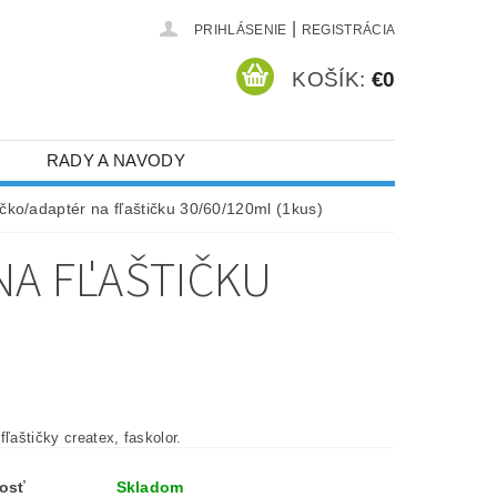
|
PRIHLÁSENIE
REGISTRÁCIA
KOŠÍK:
€0
RADY A NAVODY
čko/adaptér na fľaštičku 30/60/120ml (1kus)
NA FĽAŠTIČKU
fľaštičky createx, faskolor.
osť
Skladom