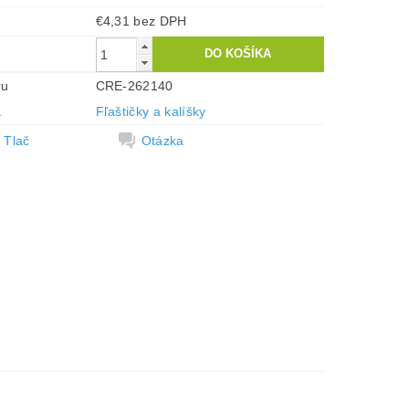
€4,31 bez DPH
ru
CRE-262140
a
Fľaštičky a kalíšky
Tlač
Otázka