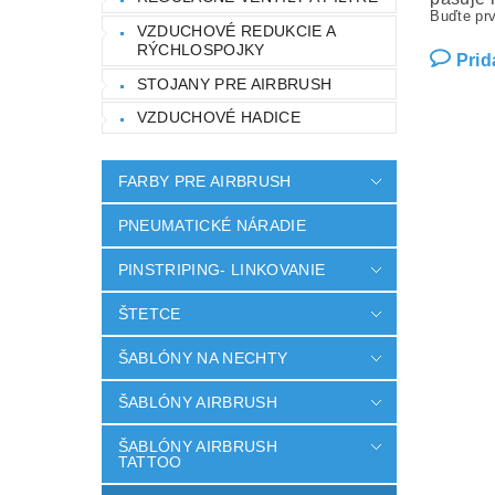
Buďte prv
VZDUCHOVÉ REDUKCIE A
RÝCHLOSPOJKY
Prid
STOJANY PRE AIRBRUSH
VZDUCHOVÉ HADICE
FARBY PRE AIRBRUSH
PNEUMATICKÉ NÁRADIE
PINSTRIPING- LINKOVANIE
ŠTETCE
ŠABLÓNY NA NECHTY
ŠABLÓNY AIRBRUSH
ŠABLÓNY AIRBRUSH
TATTOO