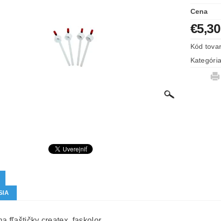
Cena
€5,30
Kód tova
Kategóri
SIA
a fľaštičky createx, faskolor.