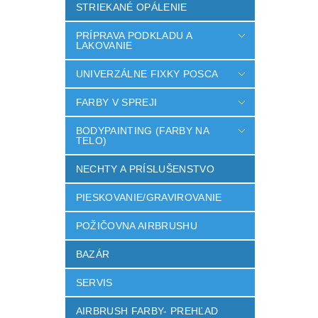
STRIEKANÉ OPÁLENIE
PRÍPRAVA PODKLADU A
LAKOVANIE
UNIVERZÁLNE FIXKY POSCA
FARBY V SPREJI
BODYPAINTING (FARBY NA
TELO)
NECHTY A PRÍSLUŠENSTVO
PIESKOVANIE/GRAVIROVANIE
POŽIČOVNA AIRBRUSHU
BAZÁR
SERVIS
AIRBRUSH FARBY- PREHĽAD