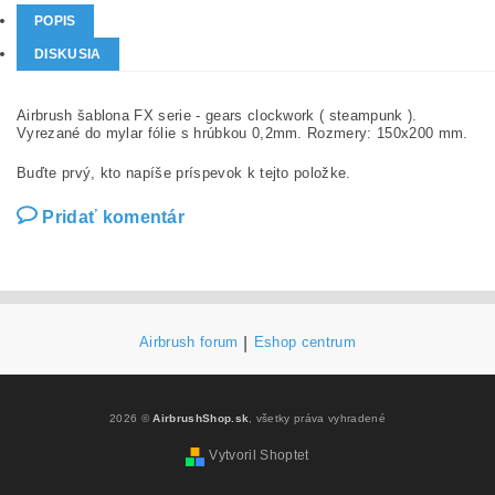
POPIS
DISKUSIA
Airbrush šablona FX serie - gears clockwork ( steampunk ).
Vyrezané do mylar fólie s hrúbkou 0,2mm. Rozmery: 150x200 mm.
Buďte prvý, kto napíše príspevok k tejto položke.
Pridať komentár
Airbrush forum
|
Eshop centrum
2026 ©
AirbrushShop.sk
, všetky práva vyhradené
Vytvoril Shoptet