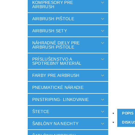
KOMPRESORY PRE
AIRBRUSH
AIRBRUSH PIŠTOLE
AIRBRUSH SETY
NÁHRADNÉ DIELY PRE
AIRBRUSH PIŠTOLE
PRÍSLUŠENSTVO A
SPOTREBNÝ MATERIÁL
FARBY PRE AIRBRUSH
PNEUMATICKÉ NÁRADIE
PINSTRIPING- LINKOVANIE
ŠTETCE
POPIS
DISKU
ŠABLÓNY NA NECHTY