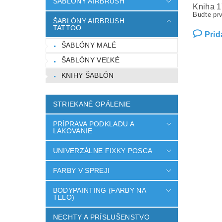
ŠABLÓNY AIRBRUSH
Kniha 1
Buďte prv
ŠABLÓNY AIRBRUSH
TATTOO
Prid
ŠABLÓNY MALÉ
ŠABLÓNY VEĽKÉ
KNIHY ŠABLÓN
STRIEKANÉ OPÁLENIE
PRÍPRAVA PODKLADU A
LAKOVANIE
UNIVERZÁLNE FIXKY POSCA
FARBY V SPREJI
BODYPAINTING (FARBY NA
TELO)
NECHTY A PRÍSLUŠENSTVO