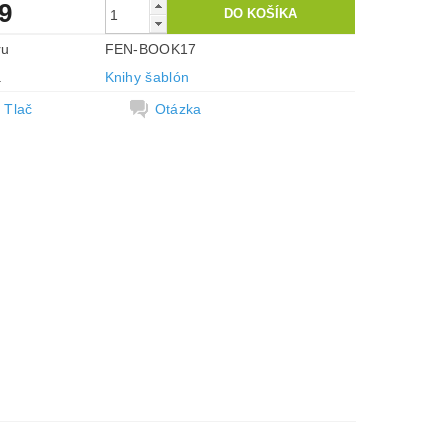
9
ru
FEN-BOOK17
a
Knihy šablón
Tlač
Otázka