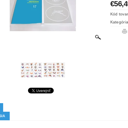
€56,4
Kód tova
Kategóri
SIA