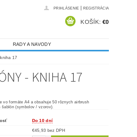
|
PRIHLÁSENIE
REGISTRÁCIA
KOŠÍK:
€0
RADY A NAVODY
 kniha 17
NY - KNIHA 17
je vo formáte A4 a obsahuje 50 rôznych airbrush
h šablón (symbolov / vzorov).
osť
Do 10 dní
€45,93 bez DPH