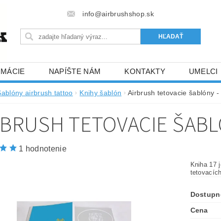
info@airbrushshop.sk
RMÁCIE
NAPÍŠTE NÁM
KONTAKTY
UMELCI
Šablóny airbrush tattoo
Knihy šablón
Airbrush tetovacie šablóny -
RBRUSH TETOVACIE ŠABLÓ
1 hodnotenie
Kniha 17 
tetovacíc
Dostupn
Cena