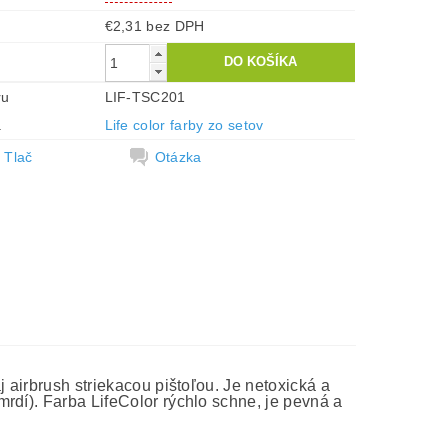
€2,31 bez DPH
ru
LIF-TSC201
a
Life color farby zo setov
Tlač
Otázka
 airbrush striekacou pištoľou. Je netoxická a
rdí). Farba LifeColor rýchlo schne, je pevná a