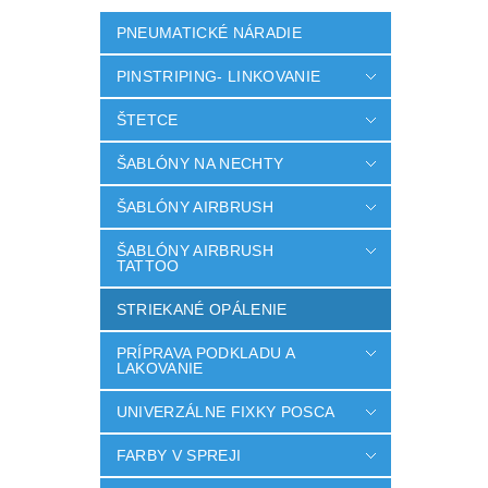
PNEUMATICKÉ NÁRADIE
PINSTRIPING- LINKOVANIE
ŠTETCE
ŠABLÓNY NA NECHTY
ŠABLÓNY AIRBRUSH
ŠABLÓNY AIRBRUSH
TATTOO
STRIEKANÉ OPÁLENIE
PRÍPRAVA PODKLADU A
LAKOVANIE
UNIVERZÁLNE FIXKY POSCA
FARBY V SPREJI