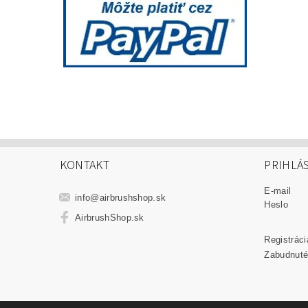
KONTAKT
PRIHLÁ
E-mail
info
@
airbrushshop.sk
Heslo
AirbrushShop.sk
Registráci
Zabudnuté