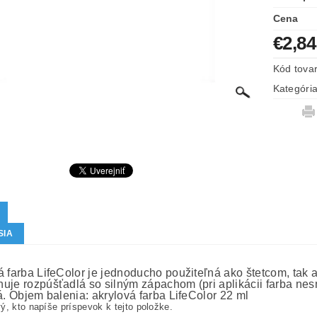
Cena
€2,84
Kód tova
Kategóri
SIA
á farba LifeColor je jednoducho použiteľná ako štetcom, tak aj
uje rozpúšťadlá so silným zápachom (pri aplikácii farba nesm
á. Objem balenia: akrylová farba LifeColor 22 ml
ý, kto napíše príspevok k tejto položke.