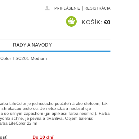
|
PRIHLÁSENIE
REGISTRÁCIA
KOŠÍK:
€0
RADY A NAVODY
eColor TSC201 Medium
arba LifeColor je jednoducho použiteľná ako štetcom, tak
i farba nesmrdí). Farba
vanlivá. Objem balenia:
arba LifeColor 22 ml
osť
Do 10 dní