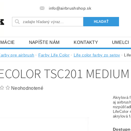
info@airbrushshop.sk
RMÁCIE
NAPÍŠTE NÁM
KONTAKTY
UMELCI
Farby pre airbrush
Farby Life Color
Life color farby zo setov
Lif
FECOLOR TSC201 MEDIUM
Neohodnotené
Akrylová f
aj airbrush striekacou pištoľou. Je netoxická a neobsahuje
rozpúšťadlá so silným zápachom (pri aplikáci
LifeColor rýchlo schne, je pevná a tr
akrylová f
Dostupn