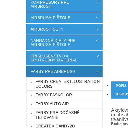
KOMPRESORY PRE
AIRBRUSH
AIRBRUSH PIŠTOLE
AIRBRUSH SETY
NÁHRADNÉ DIELY PRE
AIRBRUSH PIŠTOLE
PRÍSLUŠENSTVO A
SPOTREBNÝ MATERIÁL
FARBY PRE AIRBRUSH
FARBY CREATEX ILLUSTRATION
POPIS
COLORS
DISKU
FARBY FASKOLOR
FARBY AUTO AIR
Akrylov
FARBY PRE DOČASNÉ
neobsah
TETOVANIE
trvanliv
Buďte prv
CREATEX CANDY2O