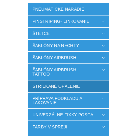
PNEUMATICKÉ NÁRADIE
PINSTRIPING- LINKOVANIE
ŠTETCE
ŠABLÓNY NA NECHTY
ŠABLÓNY AIRBRUSH
ŠABLÓNY AIRBRUSH
TATTOO
STRIEKANÉ OPÁLENIE
PRÍPRAVA PODKLADU A
LAKOVANIE
UNIVERZÁLNE FIXKY POSCA
FARBY V SPREJI