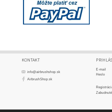
KONTAKT
PRIHLÁ
E-mail
info
@
airbrushshop.sk
Heslo
AirbrushShop.sk
Registráci
Zabudnuté