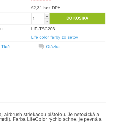
€2,31 bez DPH
ru
LIF-TSC203
a
Life color farby zo setov
Tlač
Otázka
j airbrush striekacou pištoľou. Je netoxická a
rdí). Farba LifeColor rýchlo schne, je pevná a