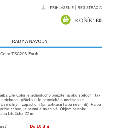
|
PRIHLÁSENIE
REGISTRÁCIA
KOŠÍK:
€0
RADY A NAVODY
eColor TSC203 Earth
arba Life Color je jednoducho použiteľná ako štetcom, tak
i farba nesmrdí). Farba
vanlivá. Objem balenia:
arba LifeColor 22 ml
osť
Do 10 dní