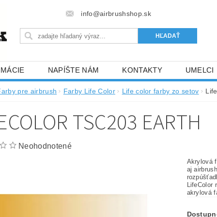
info@airbrushshop.sk
RMÁCIE
NAPÍŠTE NÁM
KONTAKTY
UMELCI
Farby pre airbrush
Farby Life Color
Life color farby zo setov
Lif
FECOLOR TSC203 EARTH
Neohodnotené
Akrylová f
aj airbrush striekacou pištoľou. Je netoxická a neobsahuje
rozpúšťadlá so silným zápachom (pri aplikáci
LifeColor rýchlo schne, je pevná a tr
akrylová f
Dostupn