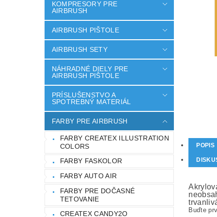
KOMPRESORY PRE
AIRBRUSH
AIRBRUSH PIŠTOLE
AIRBRUSH SETY
NÁHRADNÉ DIELY PRE
AIRBRUSH PIŠTOLE
PRÍSLUŠENSTVO A
SPOTREBNÝ MATERIÁL
FARBY PRE AIRBRUSH
FARBY CREATEX ILLUSTRATION
POPIS
COLORS
DISKU
FARBY FASKOLOR
FARBY AUTO AIR
Akrylová
FARBY PRE DOČASNÉ
neobsah
TETOVANIE
trvanliv
Buďte prv
CREATEX CANDY2O