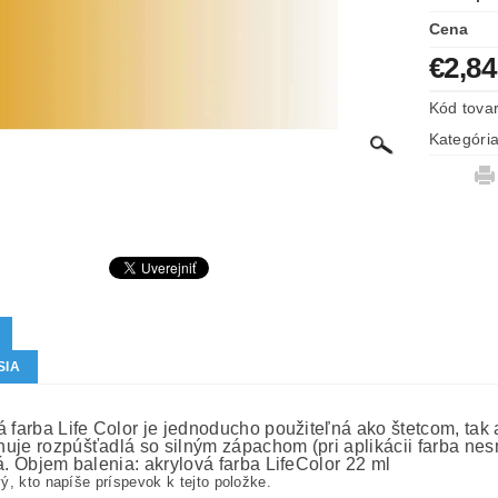
Cena
€2,84
Kód tova
Kategóri
SIA
 farba Life Color je jednoducho použiteľná ako štetcom, tak a
uje rozpúšťadlá so silným zápachom (pri aplikácii farba nesm
á. Objem balenia: akrylová farba LifeColor 22 ml
ý, kto napíše príspevok k tejto položke.