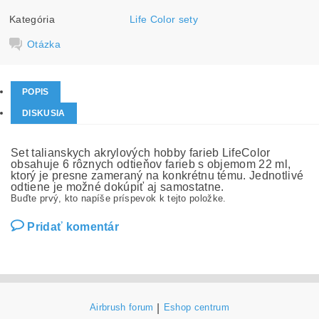
Kategória
Life Color sety
Otázka
POPIS
DISKUSIA
Set talianskych akrylových hobby farieb LifeColor
obsahuje 6 rôznych odtieňov farieb s objemom 22 ml,
ktorý je presne zameraný na konkrétnu tému. Jednotlivé
odtiene je možné dokúpiť aj samostatne.
Buďte prvý, kto napíše príspevok k tejto položke.
Pridať komentár
Airbrush forum
|
Eshop centrum