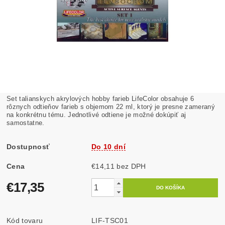
Set talianskych akrylových hobby farieb LifeColor obsahuje 6
rôznych odtieňov farieb s objemom 22 ml, ktorý je presne zameraný
na konkrétnu tému. Jednotlivé odtiene je možné dokúpiť aj
samostatne.
Dostupnosť
Do 10 dní
Cena
€14,11 bez DPH
€17,35
Kód tovaru
LIF-TSC01