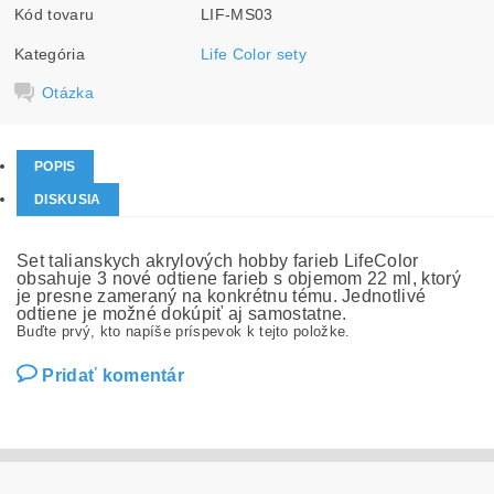
Kód tovaru
LIF-MS03
Kategória
Life Color sety
Otázka
POPIS
DISKUSIA
Set talianskych akrylových hobby farieb LifeColor
obsahuje 3 nové odtiene farieb s objemom 22 ml, ktorý
je presne zameraný na konkrétnu tému. Jednotlivé
odtiene je možné dokúpiť aj samostatne.
Buďte prvý, kto napíše príspevok k tejto položke.
Pridať komentár