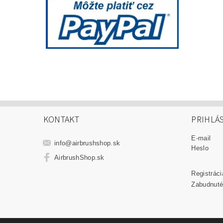
KONTAKT
PRIHLÁ
E-mail
info
@
airbrushshop.sk
Heslo
AirbrushShop.sk
Registráci
Zabudnuté