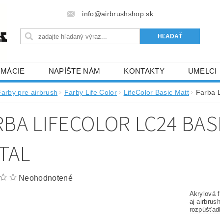
info@airbrushshop.sk
RMÁCIE
NAPÍŠTE NÁM
KONTAKTY
UMELCI
Farby pre airbrush
Farby Life Color
LifeColor Basic Matt
Farba L
RBA LIFECOLOR LC24 BA
TAL
Neohodnotené
Akrylová f
aj airbrus
rozpúšťad