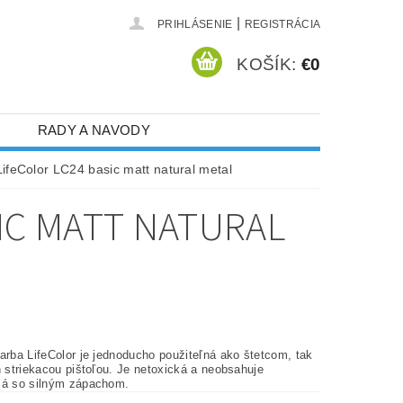
|
PRIHLÁSENIE
REGISTRÁCIA
KOŠÍK:
€0
RADY A NAVODY
ifeColor LC24 basic matt natural metal
SIC MATT NATURAL
arba LifeColor je jednoducho použiteľná ako štetcom, tak
h striekacou pištoľou. Je netoxická a neobsahuje
lá so silným zápachom.