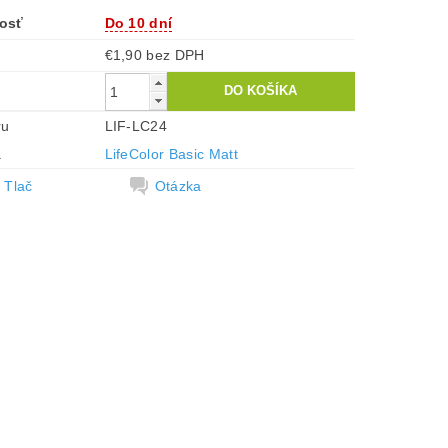
osť
Do 10 dní
€1,90 bez DPH
ru
LIF-LC24
a
LifeColor Basic Matt
Tlač
Otázka