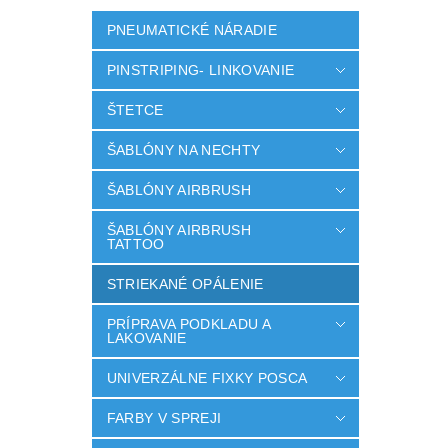
PNEUMATICKÉ NÁRADIE
PINSTRIPING- LINKOVANIE
ŠTETCE
ŠABLÓNY NA NECHTY
ŠABLÓNY AIRBRUSH
ŠABLÓNY AIRBRUSH
TATTOO
STRIEKANÉ OPÁLENIE
PRÍPRAVA PODKLADU A
LAKOVANIE
UNIVERZÁLNE FIXKY POSCA
FARBY V SPREJI