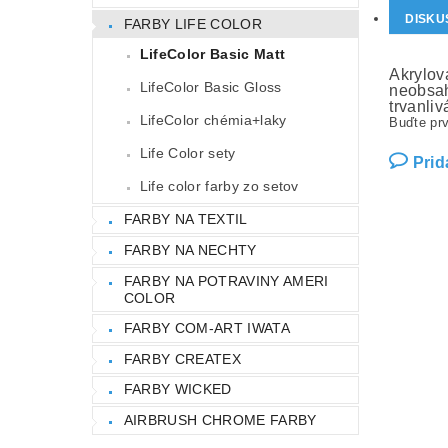
DISKU
FARBY LIFE COLOR
LifeColor Basic Matt
Akrylov
LifeColor Basic Gloss
neobsah
trvanliv
LifeColor chémia+laky
Buďte prv
Life Color sety
Prid
Life color farby zo setov
FARBY NA TEXTIL
FARBY NA NECHTY
FARBY NA POTRAVINY AMERI
COLOR
FARBY COM-ART IWATA
FARBY CREATEX
FARBY WICKED
AIRBRUSH CHROME FARBY