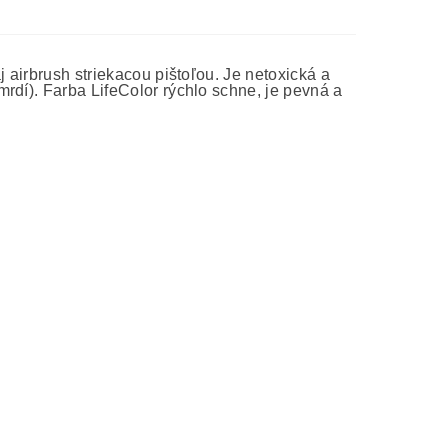
 airbrush striekacou pištoľou. Je netoxická a
rdí). Farba LifeColor rýchlo schne, je pevná a