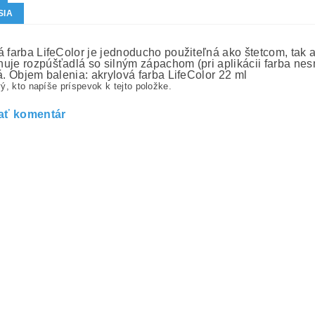
SIA
á farba LifeColor je jednoducho použiteľná ako štetcom, tak aj
uje rozpúšťadlá so silným zápachom (pri aplikácii farba nesm
á. Objem balenia: akrylová farba LifeColor 22 ml
ý, kto napíše príspevok k tejto položke.
ať komentár