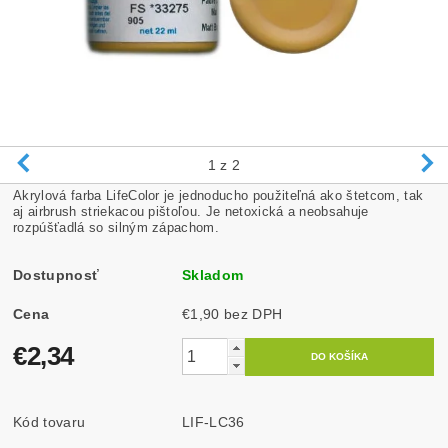
1
z 2
Akrylová farba LifeColor je jednoducho použiteľná ako štetcom, tak
aj airbrush striekacou pištoľou. Je netoxická a neobsahuje
rozpúšťadlá so silným zápachom.
Dostupnosť
Skladom
Cena
€1,90 bez DPH
€2,34
Kód tovaru
LIF-LC36