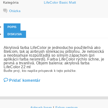
Kategória
LifeColor Basic Matt
Otázka
POPIS
DISKUSIA
Akrylová farba LifeColor je jednoducho použiteľná ako
štetcom, tak aj airbrush striekacou pištoľou. Je netoxická
a neobsahuje rozpúšťadlá so silným zápachom (pri
aplikácii farba nesmrdí). Farba LifeColor rýchlo schne, je
pevná a trvanlivá. Objem balenia: akrylová farba
LifeColor 22 ml
Buďte prvý, kto napíše príspevok k tejto položke.
Pridať komentár
Airbrush forum
|
Eshop centrum