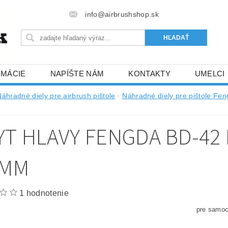
info@airbrushshop.sk
RMÁCIE
NAPÍŠTE NÁM
KONTAKTY
UMELCI
Náhradné diely pre airbrush pištole
Náhradné diely pre pištole Fe
m
YT HLAVY FENGDA BD-42
5MM
1 hodnotenie
pre samoc