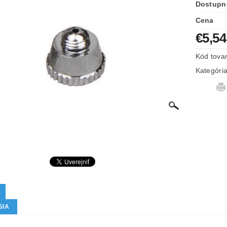
Dostupn
Cena
€5,54
Kód tova
Kategóri
SIA