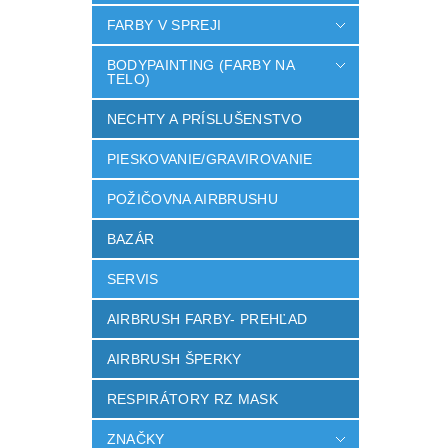
FARBY V SPREJI
BODYPAINTING (FARBY NA
TELO)
NECHTY A PRÍSLUŠENSTVO
PIESKOVANIE/GRAVIROVANIE
POŽIČOVNA AIRBRUSHU
BAZÁR
SERVIS
AIRBRUSH FARBY- PREHĽAD
AIRBRUSH ŠPERKY
RESPIRÁTORY RZ MASK
ZNAČKY