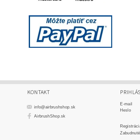
KONTAKT
PRIHLÁ
E-mail
info
@
airbrushshop.sk
Heslo
AirbrushShop.sk
Registráci
Zabudnuté