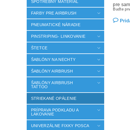
SPOTREBNÝ MATERIÁL
pre sam
Buďte prv
FARBY PRE AIRBRUSH
Prid
PNEUMATICKÉ NÁRADIE
PINSTRIPING- LINKOVANIE
ŠTETCE
ŠABLÓNY NA NECHTY
ŠABLÓNY AIRBRUSH
ŠABLÓNY AIRBRUSH
TATTOO
STRIEKANÉ OPÁLENIE
PRÍPRAVA PODKLADU A
LAKOVANIE
UNIVERZÁLNE FIXKY POSCA