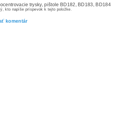
ocentrovacie trysky, pištole BD182, BD183, BD184
ý, kto napíše príspevok k tejto položke.
ať komentár