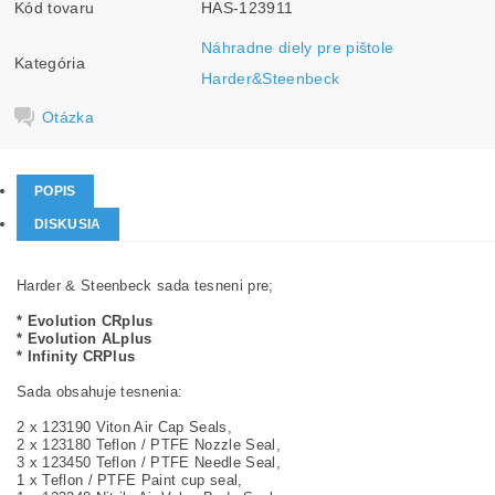
Kód tovaru
HAS-123911
Náhradne diely pre pištole
Kategória
Harder&Steenbeck
Otázka
POPIS
DISKUSIA
Harder & Steenbeck sada tesneni pre;
* Evolution CRplus
* Evolution ALplus
* Infinity CRPlus
Sada obsahuje tesnenia:
2 x 123190 Viton Air Cap Seals,
2 x 123180 Teflon / PTFE Nozzle Seal,
3 x 123450 Teflon / PTFE Needle Seal,
1 x Teflon / PTFE Paint cup seal,