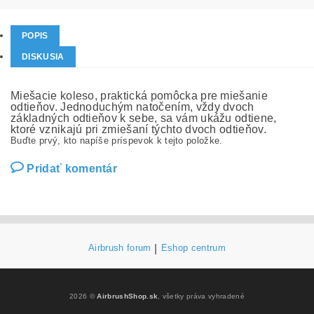
POPIS
DISKUSIA
Miešacie koleso, praktická pomôcka pre miešanie
odtieňov. Jednoduchým natočením, vždy dvoch
základných odtieňov k sebe, sa vám ukážu odtiene,
ktoré vznikajú pri zmiešaní týchto dvoch odtieňov.
Buďte prvý, kto napíše príspevok k tejto položke.
Pridať komentár
Airbrush forum
|
Eshop centrum
2026 ©
AirbrushShop.sk
, všetky práva vyhradené