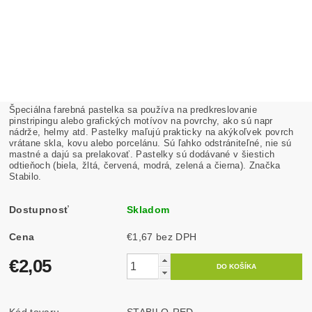
Špeciálna farebná pastelka sa používa na predkreslovanie
pinstripingu alebo grafických motívov na povrchy, ako sú napr
nádrže, helmy atd. Pastelky maľujú prakticky na akýkoľvek povrch
vrátane skla, kovu alebo porcelánu. Sú ľahko odstrániteľné, nie sú
mastné a dajú sa prelakovať. Pastelky sú dodávané v šiestich
odtieňoch (biela, žltá, červená, modrá, zelená a čierna). Značka
Stabilo.
Dostupnosť
Skladom
Cena
€1,67 bez DPH
€2,05
Kód tovaru
STABILO-RED