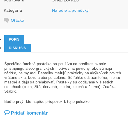
Kategória
Náradie a pomôcky
Otázka
POPIS
DISKUSIA
Špeciálna farebná pastelka sa používa na predkreslovanie
pinstripingu alebo grafických motívov na povrchy, ako sú napr
nádrže, helmy atd. Pastelky maľujú prakticky na akýkoľvek povrch
vrátane skla, kovu alebo porcelánu. Sú ľahko odstrániteľné, nie sú
mastné a dajú sa prelakovať. Pastelky sú dodávané v šiestich
odtieňoch (biela, žltá, červená, modrá, zelená a čierna). Značka
Stabilo.
Buďte prvý, kto napíše príspevok k tejto položke.
Pridať komentár