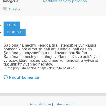
Kategória
Nechtové šablóny jednotlivo
Otázka
POPIS
DISKUSIA
Šablóna na nechty Fengda (nail stencil) je vynikajúci
pomocník pre airbrush nail art, alebo aj nail design.
Šablóna je umývateľná a opakovane použiteľná.
Šablóna na nechty obsahuje veľké množstvo odlišných
výrezov, ktoré možno vzájomne kombinovať a vytvárať
tak unikátny vzhľad nechtov.
Buďte prvý, kto napíše príspevok k tejto položke.
Pridať komentár
Airbrush forum
|
Eshop centrum