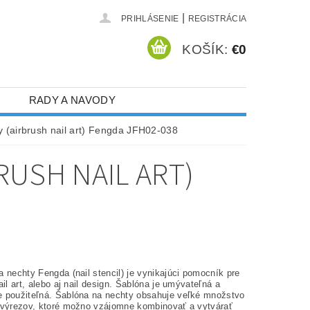
|
PRIHLÁSENIE
REGISTRÁCIA
KOŠÍK:
€0
RADY A NAVODY
 (airbrush nail art) Fengda JFH02-038
RUSH NAIL ART)
 nechty Fengda (nail stencil) je vynikajúci pomocník pre
ail art, alebo aj nail design. Šablóna je umývateľná a
 použiteľná. Šablóna na nechty obsahuje veľké množstvo
 výrezov, ktoré možno vzájomne kombinovať a vytvárať