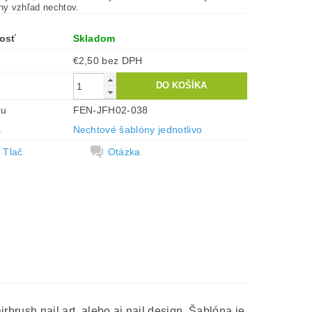
tny vzhľad nechtov.
osť
Skladom
€2,50 bez DPH
ru
FEN-JFH02-038
a
Nechtové šablóny jednotlivo
Tlač
Otázka
rbrush nail art, alebo aj nail design. Šablóna je