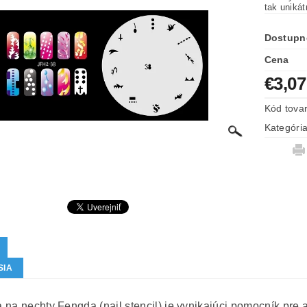
tak uniká
Dostupn
Cena
€3,07
Kód tova
Kategóri
SIA
na nechty Fengda (nail stencil) je vynikajúci pomocník pre ai