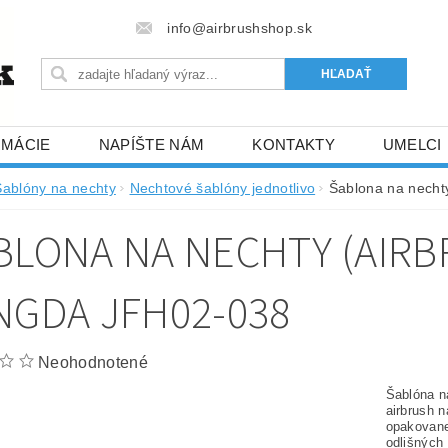
info@airbrushshop.sk
RMÁCIE
NAPÍŠTE NÁM
KONTAKTY
UMELCI
Šablóny na nechty
Nechtové šablóny jednotlivo
Šablona na nechty
BLONA NA NECHTY (AIRB
NGDA JFH02-038
Neohodnotené
Šablóna na
airbrush n
opakovane
odlišných