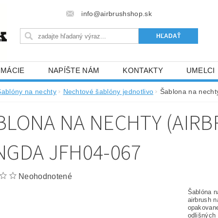
info@airbrushshop.sk
RMÁCIE
NAPÍŠTE NÁM
KONTAKTY
UMELCI
Šablóny na nechty
Nechtové šablóny jednotlivo
Šablona na nechty
BLONA NA NECHTY (AIRB
NGDA JFH04-067
Neohodnotené
Šablóna na
airbrush n
opakovane
odlišných