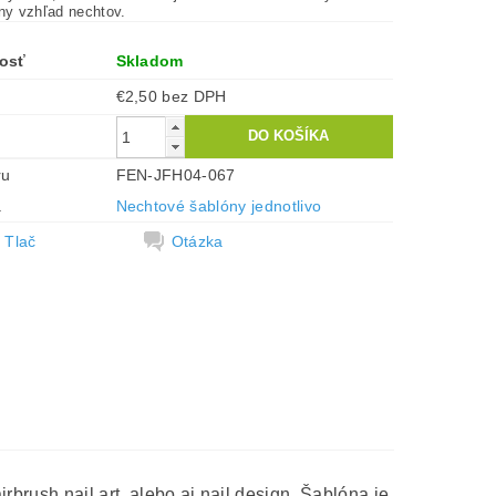
tny vzhľad nechtov.
osť
Skladom
€2,50 bez DPH
ru
FEN-JFH04-067
a
Nechtové šablóny jednotlivo
Tlač
Otázka
rbrush nail art, alebo aj nail design. Šablóna je