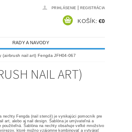
|
PRIHLÁSENIE
REGISTRÁCIA
KOŠÍK:
€0
RADY A NAVODY
 (airbrush nail art) Fengda JFH04-067
RUSH NAIL ART)
 nechty Fengda (nail stencil) je vynikajúci pomocník pre
ail art, alebo aj nail design. Šablóna je umývateľná a
 použiteľná. Šablóna na nechty obsahuje veľké množstvo
 výrezov, ktoré možno vzájomne kombinovať a vytvárať