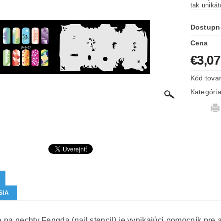
tak uniká
Dostupn
Cena
€3,07
Kód tova
Kategóri
SIA
na nechty Fengda (nail stencil) je vynikajúci pomocník pre ai