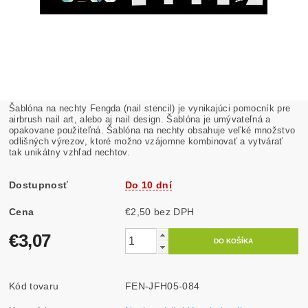
Šablóna na nechty Fengda (nail stencil) je vynikajúci pomocník pre
airbrush nail art, alebo aj nail design. Šablóna je umývateľná a
opakovane použiteľná. Šablóna na nechty obsahuje veľké množstvo
odlišných výrezov, ktoré možno vzájomne kombinovať a vytvárať
tak unikátny vzhľad nechtov.
Dostupnosť
Do 10 dní
Cena
€2,50 bez DPH
€3,07
Kód tovaru
FEN-JFH05-084