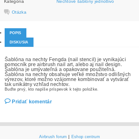
Kategória
Nechtové šablóny jednotlivo
Otázka
POPIS
DISKUSIA
Šablóna na nechty Fengda (nail stencil) je vynikajúci
pomocník pre airbrush nail art, alebo aj nail design.
Šablóna je umývateľná a opakovane použiteľná.
Šablóna na nechty obsahuje veľké množstvo odlišných
výrezov, ktoré možno vzájomne kombinovať a vytvárať
tak unikátny vzhľad nechtov.
Buďte prvý, kto napíše príspevok k tejto položke.
Pridať komentár
Airbrush forum
|
Eshop centrum