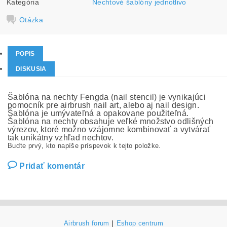
Kategória
Nechtové šablóny jednotlivo
Otázka
POPIS
DISKUSIA
Šablóna na nechty Fengda (nail stencil) je vynikajúci
pomocník pre airbrush nail art, alebo aj nail design.
Šablóna je umývateľná a opakovane použiteľná.
Šablóna na nechty obsahuje veľké množstvo odlišných
výrezov, ktoré možno vzájomne kombinovať a vytvárať
tak unikátny vzhľad nechtov.
Buďte prvý, kto napíše príspevok k tejto položke.
Pridať komentár
Airbrush forum
|
Eshop centrum