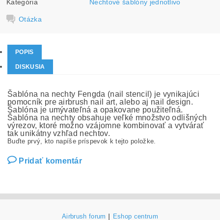
Kategória
Nechtové šablóny jednotlivo
Otázka
POPIS
DISKUSIA
Šablóna na nechty Fengda (nail stencil) je vynikajúci
pomocník pre airbrush nail art, alebo aj nail design.
Šablóna je umývateľná a opakovane použiteľná.
Šablóna na nechty obsahuje veľké množstvo odlišných
výrezov, ktoré možno vzájomne kombinovať a vytvárať
tak unikátny vzhľad nechtov.
Buďte prvý, kto napíše príspevok k tejto položke.
Pridať komentár
Airbrush forum
|
Eshop centrum