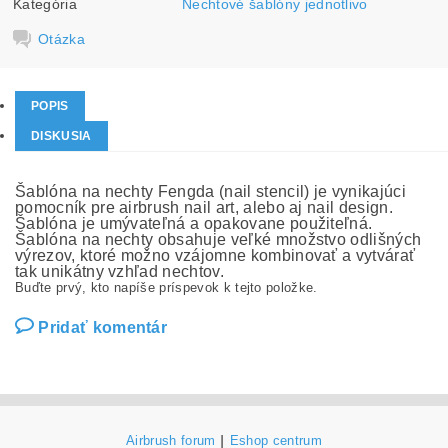
Kategória
Nechtové šablóny jednotlivo
Otázka
POPIS
DISKUSIA
Šablóna na nechty Fengda (nail stencil) je vynikajúci
pomocník pre airbrush nail art, alebo aj nail design.
Šablóna je umývateľná a opakovane použiteľná.
Šablóna na nechty obsahuje veľké množstvo odlišných
výrezov, ktoré možno vzájomne kombinovať a vytvárať
tak unikátny vzhľad nechtov.
Buďte prvý, kto napíše príspevok k tejto položke.
Pridať komentár
Airbrush forum
|
Eshop centrum