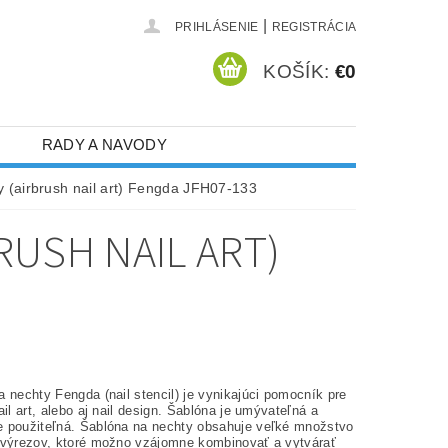
|
PRIHLÁSENIE
REGISTRÁCIA
KOŠÍK:
€0
RADY A NAVODY
 (airbrush nail art) Fengda JFH07-133
RUSH NAIL ART)
 nechty Fengda (nail stencil) je vynikajúci pomocník pre
ail art, alebo aj nail design. Šablóna je umývateľná a
 použiteľná. Šablóna na nechty obsahuje veľké množstvo
 výrezov, ktoré možno vzájomne kombinovať a vytvárať