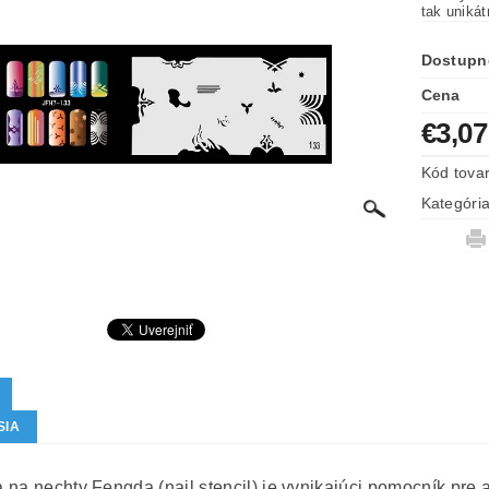
tak uniká
Dostupn
Cena
€3,07
Kód tova
Kategóri
SIA
na nechty Fengda (nail stencil) je vynikajúci pomocník pre ai