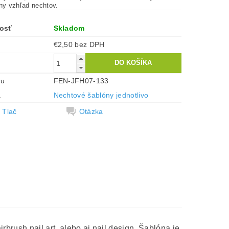
tny vzhľad nechtov.
osť
Skladom
€2,50 bez DPH
ru
FEN-JFH07-133
a
Nechtové šablóny jednotlivo
Tlač
Otázka
rbrush nail art, alebo aj nail design. Šablóna je