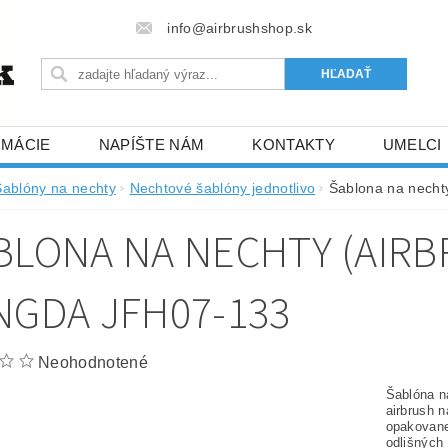
info@airbrushshop.sk
RMÁCIE
NAPÍŠTE NÁM
KONTAKTY
UMELCI
Šablóny na nechty
Nechtové šablóny jednotlivo
Šablona na nechty
BLONA NA NECHTY (AIRB
NGDA JFH07-133
Neohodnotené
Šablóna na
airbrush n
opakovane
odlišných