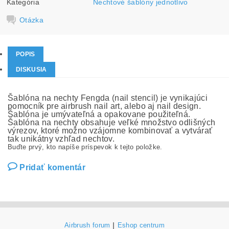
Kategória
Nechtové šablóny jednotlivo
Otázka
POPIS
DISKUSIA
Šablóna na nechty Fengda (nail stencil) je vynikajúci
pomocník pre airbrush nail art, alebo aj nail design.
Šablóna je umývateľná a opakovane použiteľná.
Šablóna na nechty obsahuje veľké množstvo odlišných
výrezov, ktoré možno vzájomne kombinovať a vytvárať
tak unikátny vzhľad nechtov.
Buďte prvý, kto napíše príspevok k tejto položke.
Pridať komentár
Airbrush forum
|
Eshop centrum