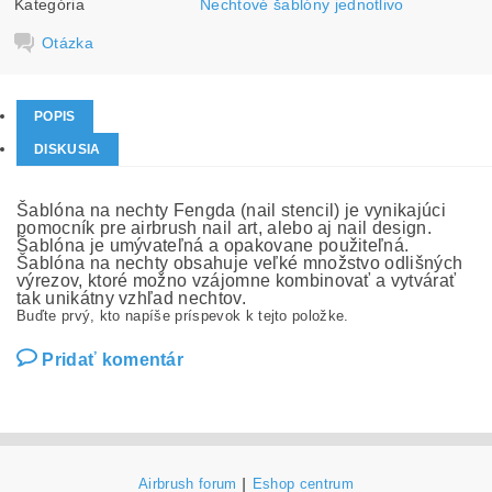
Kategória
Nechtové šablóny jednotlivo
Otázka
POPIS
DISKUSIA
Šablóna na nechty Fengda (nail stencil) je vynikajúci
pomocník pre airbrush nail art, alebo aj nail design.
Šablóna je umývateľná a opakovane použiteľná.
Šablóna na nechty obsahuje veľké množstvo odlišných
výrezov, ktoré možno vzájomne kombinovať a vytvárať
tak unikátny vzhľad nechtov.
Buďte prvý, kto napíše príspevok k tejto položke.
Pridať komentár
Airbrush forum
|
Eshop centrum